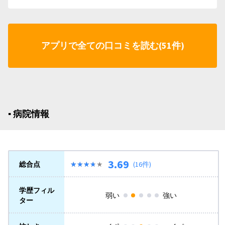
アプリで全ての口コミを読む(51件)
▪︎ 病院情報
3.69
総合点
★★★★★
★★★★★
(16件)
学歴フィル
弱い
強い
ター