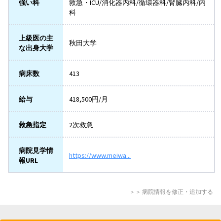
強い科
救急・ICU/消化器内科/循環器科/腎臓内科/内
科
上級医の主
秋田大学
な出身大学
病床数
413
給与
418,500円/月
救急指定
2次救急
病院見学情
https://www.meiwa...
報URL
＞＞ 病院情報を修正・追加する