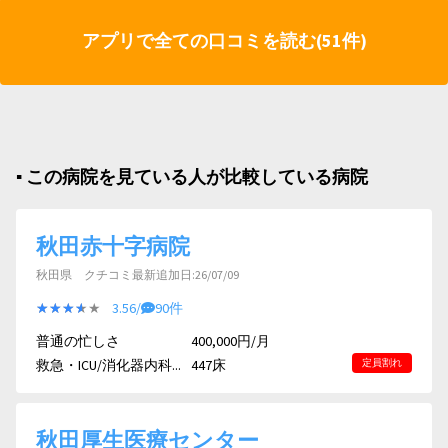
アプリで全ての口コミを読む(51件)
▪︎ この病院を見ている人が比較している病院
秋田赤十字病院
秋田県 クチコミ最新追加日:26/07/09
★★★★★
★★★★★
3.56/
90件
普通の忙しさ
400,000円/月
救急・ICU/消化器内科...
447床
定員割れ
秋田厚生医療センター