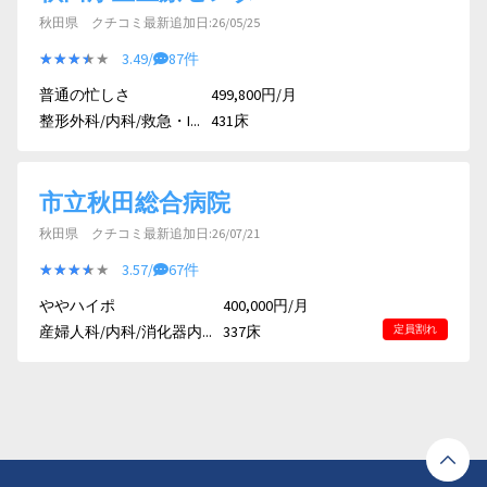
秋田県 クチコミ最新追加日:26/05/25
★★★★★
★★★★★
3.49/
87件
普通の忙しさ
499,800円/月
整形外科/内科/救急・I...
431床
市立秋田総合病院
秋田県 クチコミ最新追加日:26/07/21
★★★★★
★★★★★
3.57/
67件
ややハイポ
400,000円/月
産婦人科/内科/消化器内...
337床
定員割れ