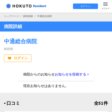
ログイン
トップページ
/
病院検索
/
中通総合病院
病院詳細
中通総合病院
秋田県
ログイン
病院からのお知らせ
お知らせを投稿する >
現在お知らせはありません。
▪︎ 口コミ
全51件