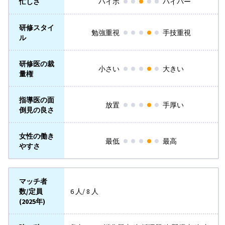
忙しさ
ハイポ
ハイパー
研修スタイ
勉強重視
手技重視
ル
研修医の裁
小さい
大きい
量権
指導医の面
放置
手厚い
倒見の良さ
女性の働き
最低
最高
やすさ
マッチ者
数/定員
6 人/ 8 人
(2025年)