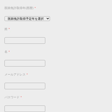
医師免許取得年(西暦)
*
姓
*
名
*
メールアドレス
*
パスワード
*