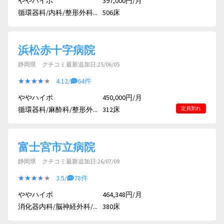
ややハイポ
397,000円/月
循環器科/内科/整形外科...
506床
浜松赤十字病院
静岡県 クチコミ最新追加日:25/06/05
★★★★★
★★★★★
4.12/
64件
ややハイポ
450,000円/月
循環器科/麻酔科/整形外...
312床
定員割れ
富士宮市立病院
静岡県 クチコミ最新追加日:26/07/09
★★★★★
★★★★★
3.5/
78件
ややハイポ
464,348円/月
消化器内科/脳神経外科/...
380床