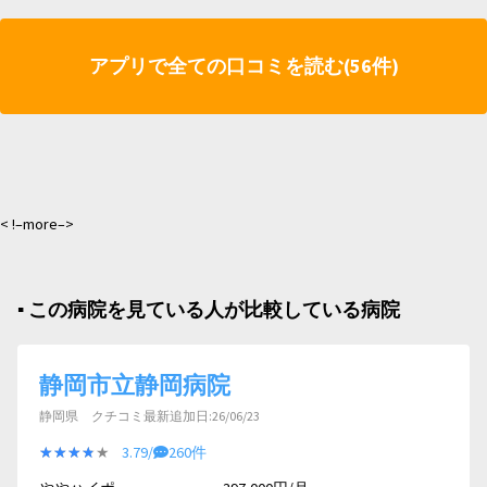
アプリで全ての口コミを読む(56件)
< !–more–>
▪︎ この病院を見ている人が比較している病院
静岡市立静岡病院
静岡県 クチコミ最新追加日:26/06/23
★★★★★
★★★★★
3.79/
260件