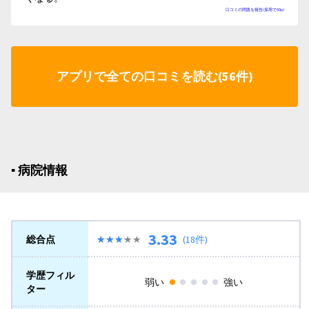
口コミの問題を報告(採用で50p)
アプリで全ての口コミを読む(56件)
▪︎ 病院情報
3.33
総合点
★★★★★
★★★★★
(18件)
学歴フィル
弱い
強い
ター