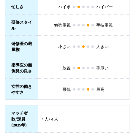
忙しさ
ハイポ
ハイパー
研修スタイ
勉強重視
手技重視
ル
研修医の裁
小さい
大きい
量権
指導医の面
放置
手厚い
倒見の良さ
女性の働き
最低
最高
やすさ
マッチ者
数/定員
4 人/ 4 人
(2025年)