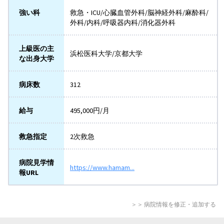
強い科
救急・ICU/心臓血管外科/脳神経外科/麻酔科/
外科/内科/呼吸器内科/消化器外科
上級医の主
浜松医科大学/京都大学
な出身大学
病床数
312
給与
495,000円/月
救急指定
2次救急
病院見学情
https://www.hamam...
報URL
＞＞ 病院情報を修正・追加する