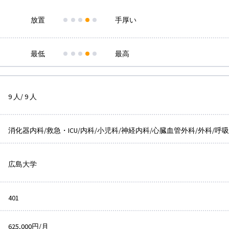
放置
手厚い
最低
最高
9 人/ 9 人
消化器内科/救急・ICU/内科/小児科/神経内科/心臓血管外科/外科/呼
広島大学
401
625,000円/月