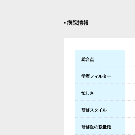
▪︎ 病院情報
総合点
学歴フィルター
忙しさ
研修スタイル
研修医の裁量権