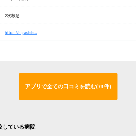
2次救急
https://higashihi...
アプリで全ての口コミを読む(73件)
比較している病院