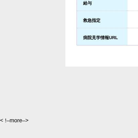
給与
救急指定
病院見学情報URL
< !–more–>