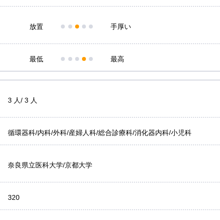
放置
手厚い
最低
最高
3 人/ 3 人
循環器科/内科/外科/産婦人科/総合診療科/消化器内科/小児科
奈良県立医科大学/京都大学
320