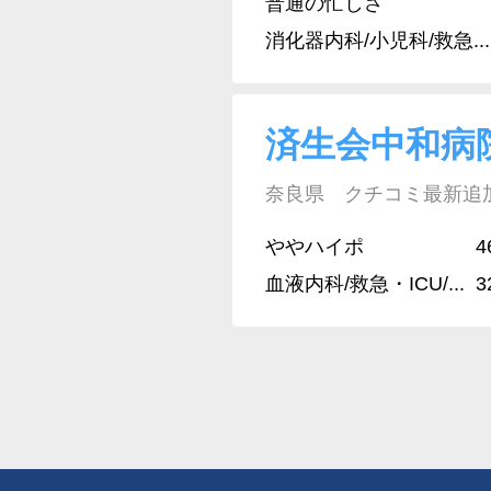
普通の忙しさ
消化器内科/小児科/救急...
済生会中和病
奈良県 クチコミ最新追加日:
ややハイポ
4
血液内科/救急・ICU/...
3