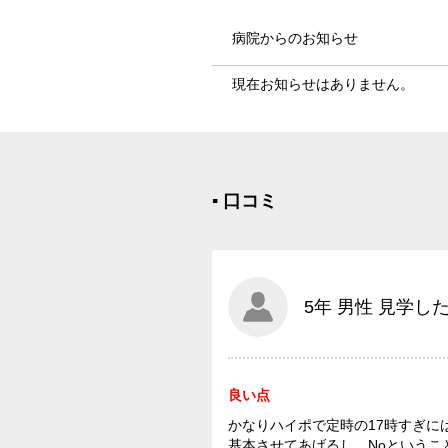
病院からのお知らせ
現在お知らせはありません。
▪︎ 口コミ
5年 男性 見学した
良い点
かなりハイポで定時の17時すぎ
基本させてあげるし、Noという