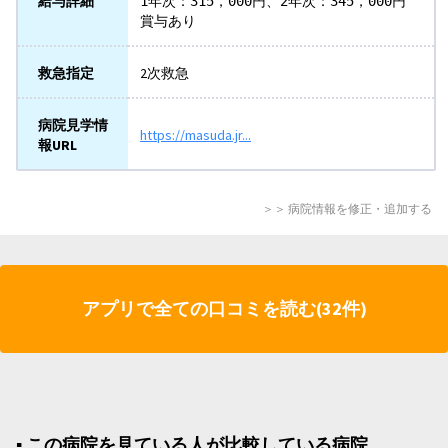
給与詳細
1年次：315，000円、2年次：345，000円　
賞与あり
救急指定
2次救急
病院見学情
https://masuda.jr...
報URL
＞＞ 病院情報を修正・追加する
アプリで全ての口コミを読む(32件)
▪︎ この病院を見ている人が比較している病院