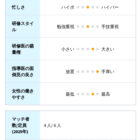
忙しさ
ハイポ
ハイパー
研修スタイ
勉強重視
手技重視
ル
研修医の裁
小さい
大きい
量権
指導医の面
放置
手厚い
倒見の良さ
女性の働き
最低
最高
やすさ
マッチ者
数/定員
4 人/ 6 人
(2025年)