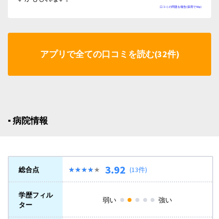
口コミの問題を報告(採用で50p)
アプリで全ての口コミを読む(32件)
▪︎ 病院情報
3.92
総合点
★★★★★
★★★★★
(13件)
学歴フィル
弱い
強い
ター