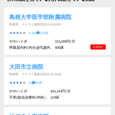
島根大学医学部附属病院
島根県 クチコミ最新追加日:26/05/07
★★★★★
★★★★★
3.28/
182件
ややハイポ
310,000円/月
呼吸器内科/内分泌代謝内...
600床
定員割れ
大田市立病院
島根県 クチコミ最新追加日:26/04/06
★★★★★
★★★★★
4/
45件
ややハイポ
433,333円/月
不明/総合診療科/内科/...
229床