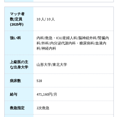
マッチ者
数/定員
10 人/ 10 人
(2025年)
強い科
内科/救急・ICU/産婦人科/脳神経外科/腎臓内
科/外科/内分泌代謝内科・糖尿病科/血液内
科/神経内科
上級医の主
山形大学/東北大学
な出身大学
病床数
528
給与
471,160円/月
救急指定
2次救急