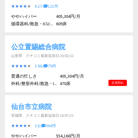
★★★★★
★★★★★
4.27/
121件
ややハイパー
405,304円/月
循環器科/救急・ICU/...
609床
公立置賜総合病院
山形県 クチコミ最新追加日:26/02/12
★★★★★
★★★★★
3.96/
79件
普通の忙しさ
405,304円/月
外科/整形外科/救急・I...
470床
定員割れ
仙台市立病院
宮城県 クチコミ最新追加日:26/07/21
★★★★★
★★★★★
3.8/
364件
ややハイパー
554,166円/月