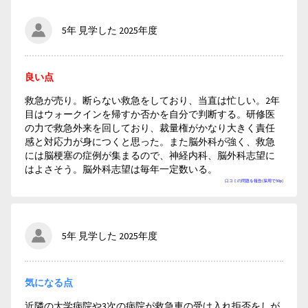
5年 見学した 2025年度
良い点
救急が売り。断らない救急をしており、当直は忙しい。2年
目はウォークインを帰すか否かを自分で判断する。研修医
の力で救急外来を回しており、裁量権がかなり大きく責任
感と対応力が身につくと思った。また脳外科が強く、救急
には脳梗塞の症例が集まるので、神経内科、脳外科志望に
はよさそう。脳外科志望は毎年一定数いる。
口コミの問題を報告(採用で50p)
5年 見学した 2025年度
気になる点
近隣の大学病院や3次の病院が救急車の受け入れ拒否をしが