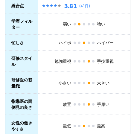
3.81
総合点
★★★★★
★★★★★
(43件)
学歴フィル
弱い
強い
ター
忙しさ
ハイポ
ハイパー
研修スタイ
勉強重視
手技重視
ル
研修医の裁
小さい
大きい
量権
指導医の面
放置
手厚い
倒見の良さ
女性の働き
最低
最高
やすさ