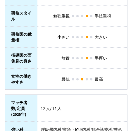
研修スタイ
勉強重視
手技重視
ル
研修医の裁
小さい
大きい
量権
指導医の面
放置
手厚い
倒見の良さ
女性の働き
最低
最高
やすさ
マッチ者
数/定員
12 人/ 12 人
(2025年)
強い科
呼吸器内科/救急・ICU/内科/総合診療科/整形