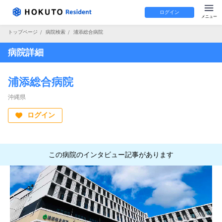
ログイン
トップページ
/
病院検索
/
浦添総合病院
病院詳細
浦添総合病院
沖縄県
ログイン
この病院のインタビュー記事があります