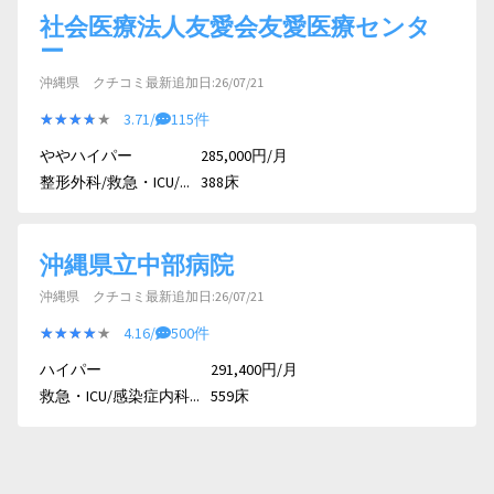
社会医療法人友愛会友愛医療センタ
ー
沖縄県 クチコミ最新追加日:26/07/21
★★★★★
★★★★★
3.71/
115件
ややハイパー
285,000円/月
整形外科/救急・ICU/...
388床
沖縄県立中部病院
沖縄県 クチコミ最新追加日:26/07/21
★★★★★
★★★★★
4.16/
500件
ハイパー
291,400円/月
救急・ICU/感染症内科...
559床