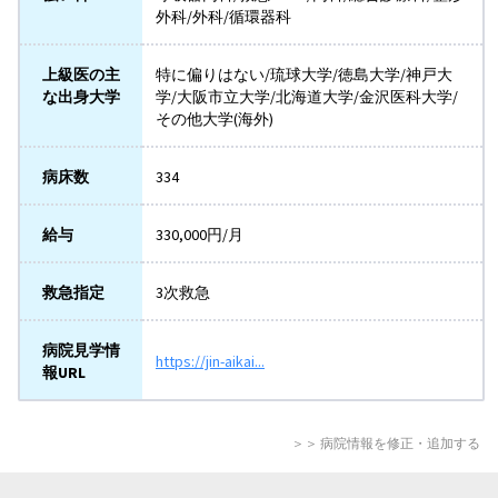
外科/外科/循環器科
上級医の主
特に偏りはない/琉球大学/徳島大学/神戸大
な出身大学
学/大阪市立大学/北海道大学/金沢医科大学/
その他大学(海外)
病床数
334
給与
330,000円/月
救急指定
3次救急
病院見学情
https://jin-aikai...
報URL
＞＞ 病院情報を修正・追加する