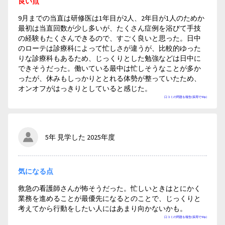
良い点
9月までの当直は研修医は1年目が2人、2年目が1人のためか
最初は当直回数が少し多いが、たくさん症例を浴びて手技
の経験もたくさんできるので、すごく良いと思った。日中
のローテは診療科によって忙しさが違うが、比較的ゆった
りな診療科もあるため、じっくりとした勉強などは日中に
できそうだった。働いている最中は忙しそうなことが多か
ったが、休みもしっかりととれる体勢が整っていたため、
オンオフがはっきりとしていると感じた。
口コミの問題を報告(採用で50p)
5年 見学した 2025年度
気になる点
救急の看護師さんが怖そうだった。忙しいときはとにかく
業務を進めることが最優先になるとのことで、じっくりと
考えてから行動をしたい人にはあまり向かないかも。
口コミの問題を報告(採用で50p)