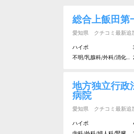
総合上飯田第
愛知県 クチコミ最新追加日:
ハイポ
不明/乳腺科/外科/消化...
地方独立行政
病院
愛知県 クチコミ最新追加日:
ハイポ
内科/外科/婦人科/腎臓...