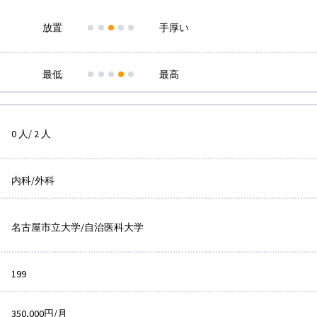
放置
手厚い
最低
最高
0 人/ 2 人
内科/外科
名古屋市立大学/自治医科大学
199
350,000円/月