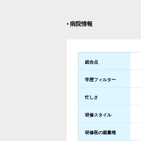
▪︎ 病院情報
総合点
学歴フィルター
忙しさ
研修スタイル
研修医の裁量権