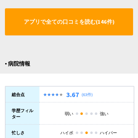
アプリで全ての口コミを読む(146件)
▪︎ 病院情報
3.67
総合点
★★★★★
★★★★★
(63件)
学歴フィル
弱い
強い
ター
忙しさ
ハイポ
ハイパー