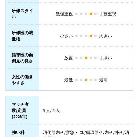
研修スタイ
勉強重視
手技重視
ル
研修医の裁
小さい
大きい
量権
指導医の面
放置
手厚い
倒見の良さ
女性の働き
最低
最高
やすさ
マッチ者
数/定員
5 人/ 5 人
(2025年)
強い科
消化器内科/救急・ICU/循環器科/内科/外科/消