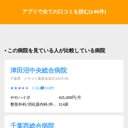
アプリで全ての口コミを読む(146件)
▪︎ この病院を見ている人が比較している病院
津田沼中央総合病院
千葉県 クチコミ最新追加日:26/07/09
★★★★★
★★★★★
3.38/
324件
ややハイポ
425,000円/月
整形外科/消化器内科/外...
314床
千葉西総合病院