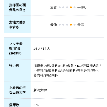
指導医の面
放置
手厚い
倒見の良さ
女性の働き
最低
最高
やすさ
マッチ者
数/定員
14 人/ 14 人
(2025年)
強い科
循環器内科/外科/内科/救急・ICU/呼吸器内科/
小児科/循環器科/総合診療科/整形外科/消化
器内科/神経内科
上級医の主
新潟大学
な出身大学
病床数
676