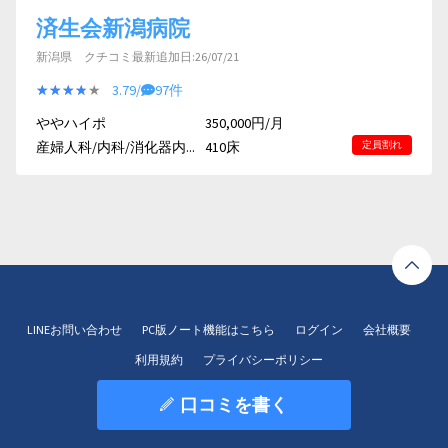
済生会新潟病院
新潟県 クチコミ最新追加日:26/07/21
★★★★★
★★★★★
3.79/
97件
ややハイポ
350,000円/月
産婦人科/内科/消化器内...
410床
定員割れ
LINEお問い合わせ
PC版ノート機能はこちら
ログイン
会社概要
利用規約
プライバシーポリシー
口コミを書く
© 2020 HOKUTO Inc. All right reserved.