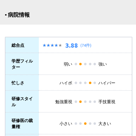
▪︎ 病院情報
3.88
総合点
★★★★★
★★★★★
(74件)
学歴フィル
弱い
強い
ター
忙しさ
ハイポ
ハイパー
研修スタイ
勉強重視
手技重視
ル
研修医の裁
小さい
大きい
量権