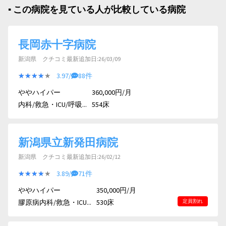
▪︎ この病院を見ている人が比較している病院
長岡赤十字病院
新潟県 クチコミ最新追加日:26/03/09
★★★★★
★★★★★
3.97/
88件
ややハイパー
360,000円/月
内科/救急・ICU/呼吸...
554床
新潟県立新発田病院
新潟県 クチコミ最新追加日:26/02/12
★★★★★
★★★★★
3.89/
71件
ややハイパー
350,000円/月
膠原病内科/救急・ICU...
530床
定員割れ