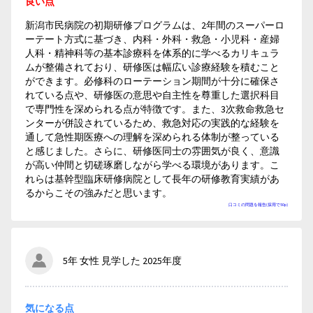
良い点
新潟市民病院の初期研修プログラムは、2年間のスーパーロ
ーテート方式に基づき、内科・外科・救急・小児科・産婦
人科・精神科等の基本診療科を体系的に学べるカリキュラ
ムが整備されており、研修医は幅広い診療経験を積むこと
ができます。必修科のローテーション期間が十分に確保さ
れている点や、研修医の意思や自主性を尊重した選択科目
で専門性を深められる点が特徴です。また、3次救命救急セ
ンターが併設されているため、救急対応の実践的な経験を
通して急性期医療への理解を深められる体制が整っている
と感じました。さらに、研修医同士の雰囲気が良く、意識
が高い仲間と切磋琢磨しながら学べる環境があります。こ
れらは基幹型臨床研修病院として長年の研修教育実績があ
るからこその強みだと思います。
口コミの問題を報告(採用で50p)
5年 女性 見学した 2025年度
気になる点