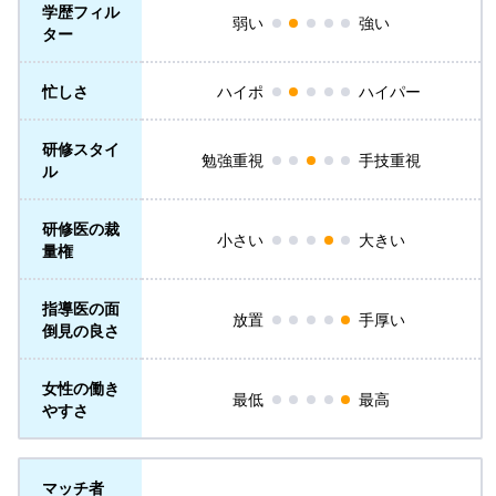
学歴フィル
弱い
強い
ター
忙しさ
ハイポ
ハイパー
研修スタイ
勉強重視
手技重視
ル
研修医の裁
小さい
大きい
量権
指導医の面
放置
手厚い
倒見の良さ
女性の働き
最低
最高
やすさ
マッチ者