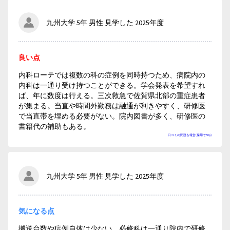
九州大学 5年 男性 見学した 2025年度
良い点
内科ローテでは複数の科の症例を同時持つため、病院内の
内科は一通り受け持つことができる。学会発表を希望すれ
ば、年に数度は行える。三次救急で佐賀県北部の重症患者
が集まる。当直や時間外勤務は融通が利きやすく、研修医
で当直帯を埋める必要がない。院内図書が多く、研修医の
書籍代の補助もある。
口コミの問題を報告(採用で50p)
九州大学 5年 男性 見学した 2025年度
気になる点
搬送台数や症例自体は少ない。必修科は一通り院内で研修