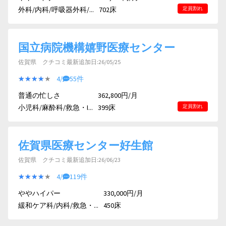
外科/内科/呼吸器外科/...
702床
定員割れ
国立病院機構嬉野医療センター
佐賀県 クチコミ最新追加日:26/05/25
★★★★★
★★★★★
4/
55件
普通の忙しさ
362,800円/月
小児科/麻酔科/救急・I...
399床
定員割れ
佐賀県医療センター好生館
佐賀県 クチコミ最新追加日:26/06/23
★★★★★
★★★★★
4/
119件
ややハイパー
330,000円/月
緩和ケア科/内科/救急・...
450床