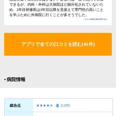
できるが、内科・外科は大病院ほど細分化されていないた
め、2年目研修医は3年目以降を見据えて専門性の高いこと
を学ぶために外病院に行くことが多そうでした。
口コミの問題を報告(採用で50p)
アプリで全ての口コミを読む(41件)
▪︎ 病院情報
4
総合点
★★★★★
★★★★★
(13件)