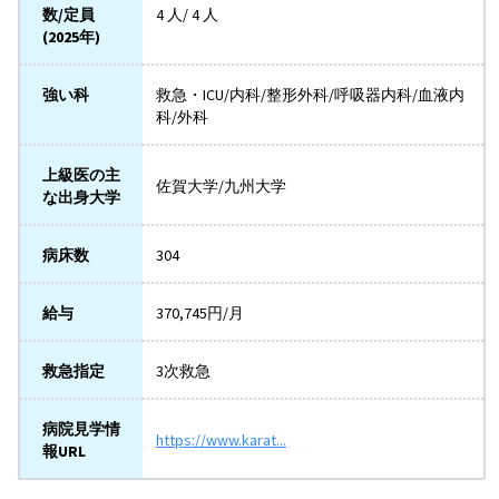
数/定員
4 人/ 4 人
(2025年)
強い科
救急・ICU/内科/整形外科/呼吸器内科/血液内
科/外科
上級医の主
佐賀大学/九州大学
な出身大学
病床数
304
給与
370,745円/月
救急指定
3次救急
病院見学情
https://www.karat...
報URL