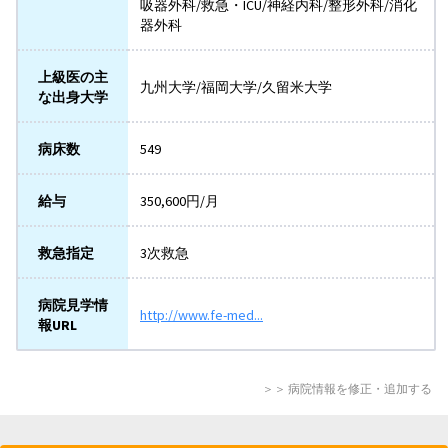
吸器外科/救急・ICU/神経内科/整形外科/消化
器外科
上級医の主
九州大学/福岡大学/久留米大学
な出身大学
病床数
549
給与
350,600円/月
救急指定
3次救急
病院見学情
http://www.fe-med...
報URL
＞＞ 病院情報を修正・追加する