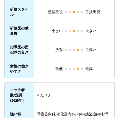
研修スタイ
勉強重視
手技重視
ル
研修医の裁
小さい
大きい
量権
指導医の面
放置
手厚い
倒見の良さ
女性の働き
最低
最高
やすさ
マッチ者
数/定員
4 人/ 4 人
(2025年)
強い科
呼吸器内科/消化器内科/内科/感染症内科/呼