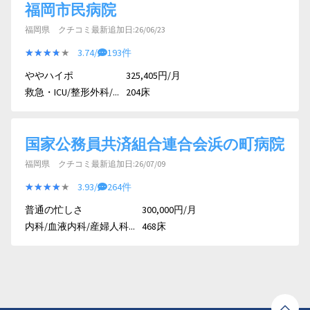
福岡市民病院
福岡県 クチコミ最新追加日:26/06/23
★★★★★
★★★★★
3.74/
193件
ややハイポ
325,405円/月
救急・ICU/整形外科/...
204床
国家公務員共済組合連合会浜の町病院
福岡県 クチコミ最新追加日:26/07/09
★★★★★
★★★★★
3.93/
264件
普通の忙しさ
300,000円/月
内科/血液内科/産婦人科...
468床