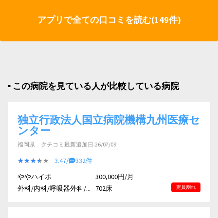
アプリで全ての口コミを読む(149件)
▪︎ この病院を見ている人が比較している病院
独立行政法人国立病院機構九州医療セ
ンター
福岡県 クチコミ最新追加日:26/07/09
★★★★★
★★★★★
3.47/
332件
ややハイポ
300,000円/月
外科/内科/呼吸器外科/...
702床
定員割れ