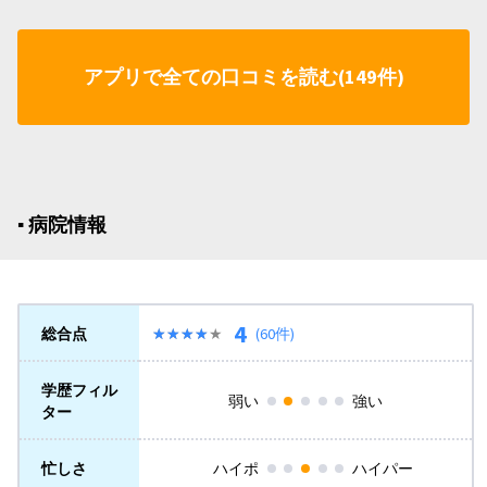
アプリで全ての口コミを読む(149件)
▪︎ 病院情報
4
総合点
★★★★★
★★★★★
(60件)
学歴フィル
弱い
強い
ター
忙しさ
ハイポ
ハイパー