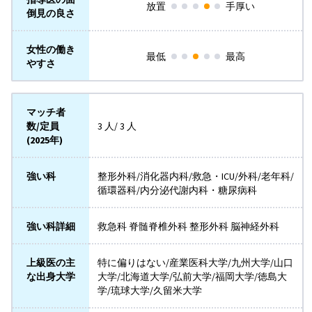
放置
手厚い
倒見の良さ
女性の働き
最低
最高
やすさ
マッチ者
数/定員
3 人/ 3 人
(2025年)
強い科
整形外科/消化器内科/救急・ICU/外科/老年科/
循環器科/内分泌代謝内科・糖尿病科
強い科詳細
救急科 脊髄脊椎外科 整形外科 脳神経外科
上級医の主
特に偏りはない/産業医科大学/九州大学/山口
な出身大学
大学/北海道大学/弘前大学/福岡大学/徳島大
学/琉球大学/久留米大学