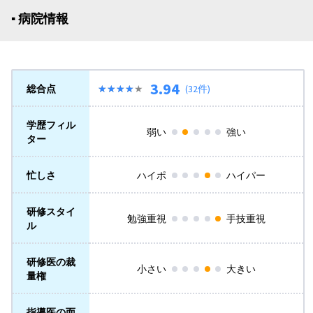
▪︎ 病院情報
3.94
総合点
★★★★★
★★★★★
(32件)
学歴フィル
弱い
強い
ター
忙しさ
ハイポ
ハイパー
研修スタイ
勉強重視
手技重視
ル
研修医の裁
小さい
大きい
量権
指導医の面