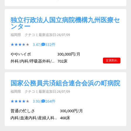
独立行政法人国立病院機構九州医療セ
ンター
福岡県 クチコミ最新追加日:26/07/09
★★★★★
★★★★★
3.47/
332件
ややハイポ
300,000円/月
外科/内科/呼吸器外科/...
702床
定員割れ
国家公務員共済組合連合会浜の町病院
福岡県 クチコミ最新追加日:26/07/09
★★★★★
★★★★★
3.93/
264件
普通の忙しさ
300,000円/月
内科/血液内科/産婦人科...
468床