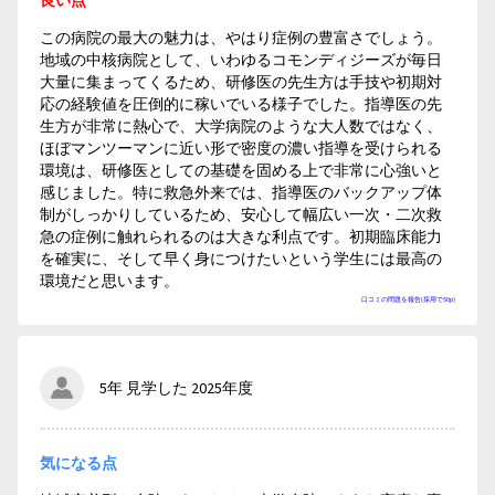
良い点
この病院の最大の魅力は、やはり症例の豊富さでしょう。
地域の中核病院として、いわゆるコモンディジーズが毎日
大量に集まってくるため、研修医の先生方は手技や初期対
応の経験値を圧倒的に稼いでいる様子でした。指導医の先
生方が非常に熱心で、大学病院のような大人数ではなく、
ほぼマンツーマンに近い形で密度の濃い指導を受けられる
環境は、研修医としての基礎を固める上で非常に心強いと
感じました。特に救急外来では、指導医のバックアップ体
制がしっかりしているため、安心して幅広い一次・二次救
急の症例に触れられるのは大きな利点です。初期臨床能力
を確実に、そして早く身につけたいという学生には最高の
環境だと思います。
口コミの問題を報告(採用で50p)
5年 見学した 2025年度
気になる点