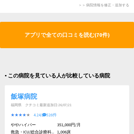
＞＞ 病院情報を修正・追加する
アプリで全ての口コミを読む(70件)
▪︎ この病院を見ている人が比較している病院
飯塚病院
福岡県 クチコミ最新追加日:26/07/21
★★★★★
★★★★★
4.24/
526件
ややハイパー
351,000円/月
救急・ICU/総合診療科...
1,006床