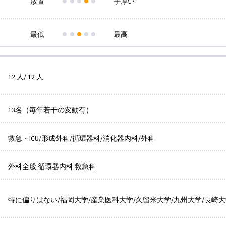
放置
手厚い
最低
最高
12 人/ 12 人
13名（毎年若干の変動有）
救急・ICU/形成外科/循環器科/消化器内科/外科
外科全般 循環器内科 救急科
特に偏りはない/福岡大学/産業医科大学/久留米大学/九州大学/長崎大