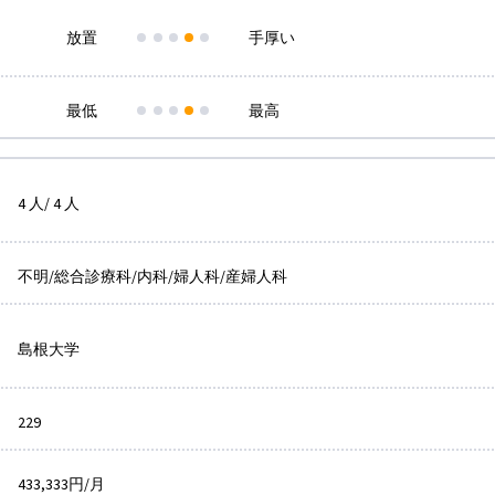
放置
手厚い
最低
最高
4 人/ 4 人
不明/総合診療科/内科/婦人科/産婦人科
島根大学
229
433,333円/月