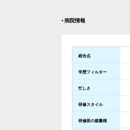
▪︎ 病院情報
総合点
学歴フィルター
忙しさ
研修スタイル
研修医の裁量権