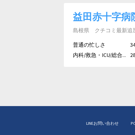
益田赤十字病
島根県 クチコミ最新追加日:
普通の忙しさ
3
内科/救急・ICU/総合...
2
LINEお問い合わせ
P