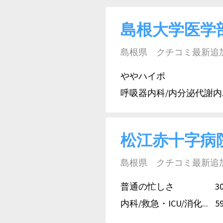
島根大学医学
島根県 クチコミ最新追加日:
ややハイポ
呼吸器内科/内分泌代謝内..
松江赤十字病
島根県 クチコミ最新追加日:
普通の忙しさ
3
内科/救急・ICU/消化...
5