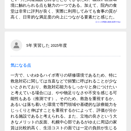
境に触れられる点も魅力の一つである。加えて、院内の食
堂は非常に評判が良く、実際に利用してみても食事の質が
高く、日常的な満足度の向上につながる要素だと感じた。
口コミの問題を報告(採用で50p)
5年 実習した 2025年度
気になる点
一方で、いわゆるハイポ寄りの研修環境であるため、特に
救急対応に関しては当直などで頻繁に呼ばれることが少な
いとされており、救急対応能力をしっかりと身につけたい
と考えている場合には、やや物足りなさや不安を感じる可
能性もある（推測です）。そのため、救急を重視するか、
あるいは落ち着いた環境で専門領域や基礎的な診療能力を
じっくりと伸ばすことを重視するかによって、評価が分か
れる施設であると考えられる。また、立地の良さという大
きなメリットの反面、札幌中心部であるがゆえに周辺の家
賃は比較的高く、生活コストの面では一定の負担が生じる