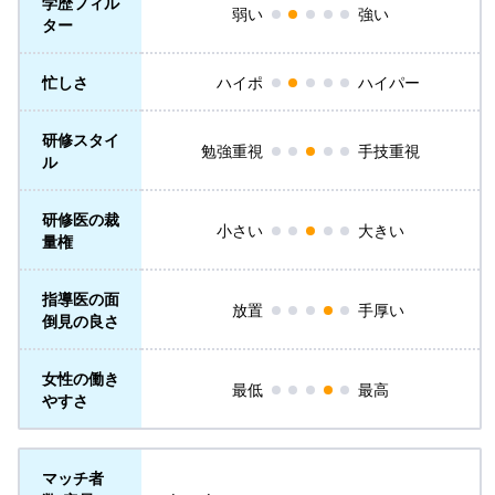
学歴フィル
弱い
強い
ター
忙しさ
ハイポ
ハイパー
研修スタイ
勉強重視
手技重視
ル
研修医の裁
小さい
大きい
量権
指導医の面
放置
手厚い
倒見の良さ
女性の働き
最低
最高
やすさ
マッチ者