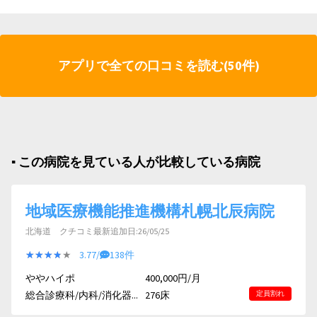
アプリで全ての口コミを読む(50件)
▪︎ この病院を見ている人が比較している病院
地域医療機能推進機構札幌北辰病院
北海道 クチコミ最新追加日:26/05/25
★★★★★
★★★★★
3.77/
138件
ややハイポ
400,000円/月
総合診療科/内科/消化器...
276床
定員割れ