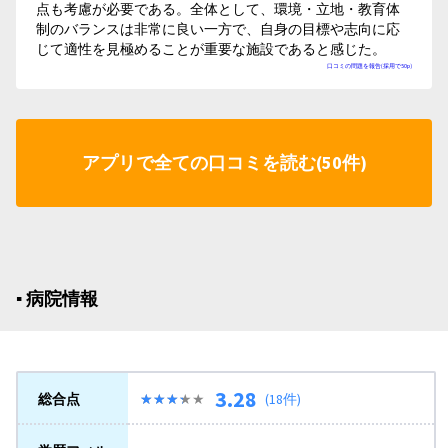
点も考慮が必要である。全体として、環境・立地・教育体
制のバランスは非常に良い一方で、自身の目標や志向に応
じて適性を見極めることが重要な施設であると感じた。
口コミの問題を報告(採用で50p)
アプリで全ての口コミを読む(50件)
▪︎ 病院情報
3.28
総合点
★★★★★
★★★★★
(18件)