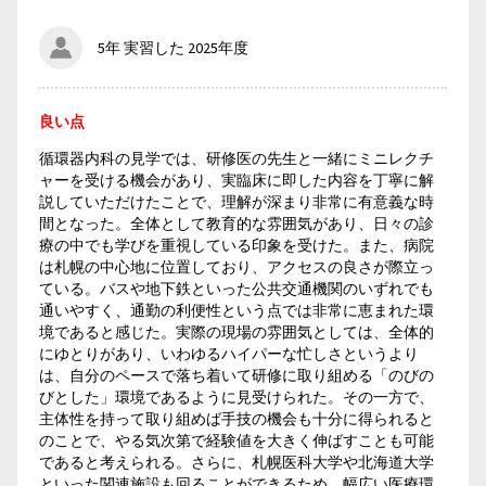
5年 実習した 2025年度
良い点
循環器内科の見学では、研修医の先生と一緒にミニレクチ
ャーを受ける機会があり、実臨床に即した内容を丁寧に解
説していただけたことで、理解が深まり非常に有意義な時
間となった。全体として教育的な雰囲気があり、日々の診
療の中でも学びを重視している印象を受けた。また、病院
は札幌の中心地に位置しており、アクセスの良さが際立っ
ている。バスや地下鉄といった公共交通機関のいずれでも
通いやすく、通勤の利便性という点では非常に恵まれた環
境であると感じた。実際の現場の雰囲気としては、全体的
にゆとりがあり、いわゆるハイパーな忙しさというより
は、自分のペースで落ち着いて研修に取り組める「のびの
びとした」環境であるように見受けられた。その一方で、
主体性を持って取り組めば手技の機会も十分に得られると
のことで、やる気次第で経験値を大きく伸ばすことも可能
であると考えられる。さらに、札幌医科大学や北海道大学
といった関連施設も回ることができるため、幅広い医療環