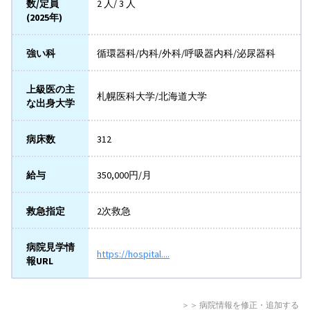
数/定員
2 人/ 3 人
(2025年)
強い科
循環器科/内科/外科/呼吸器内科/泌尿器科
上級医の主
札幌医科大学/北海道大学
な出身大学
病床数
312
給与
350,000円/月
救急指定
2次救急
病院見学情
https://hospital....
報URL
＞＞ 病院情報を修正・追加する