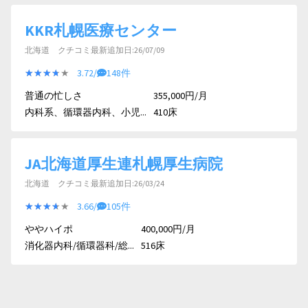
KKR札幌医療センター
北海道 クチコミ最新追加日:26/07/09
★★★★★
★★★★★
3.72/
148件
普通の忙しさ
355,000円/月
内科系、循環器内科、小児...
410床
JA北海道厚生連札幌厚生病院
北海道 クチコミ最新追加日:26/03/24
★★★★★
★★★★★
3.66/
105件
ややハイポ
400,000円/月
消化器内科/循環器科/総...
516床