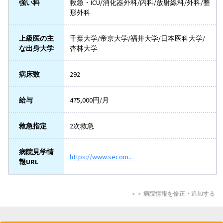
強い科
救急・ICU/消化器外科/内科/放射線科/外科/整
形外科
上級医の主
千葉大学/帝京大学/福井大学/日本医科大学/
な出身大学
杏林大学
病床数
292
給与
475,000円/月
救急指定
2次救急
病院見学情
https://www.secom...
報URL
＞＞ 病院情報を修正・追加する