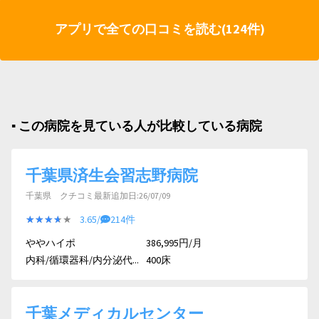
アプリで全ての口コミを読む(124件)
▪︎ この病院を見ている人が比較している病院
千葉県済生会習志野病院
千葉県 クチコミ最新追加日:26/07/09
★★★★★
★★★★★
3.65/
214件
ややハイポ
386,995円/月
内科/循環器科/内分泌代...
400床
千葉メディカルセンター