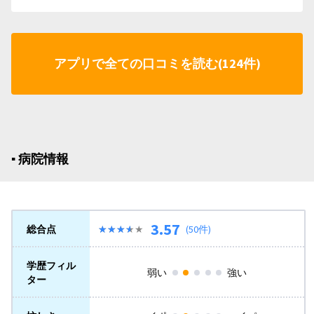
アプリで全ての口コミを読む(124件)
▪︎ 病院情報
3.57
総合点
★★★★★
★★★★★
(50件)
学歴フィル
弱い
強い
ター