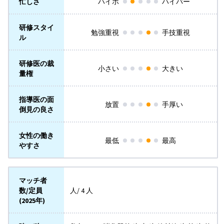
忙しさ
ハイポ
ハイパー
研修スタイ
勉強重視
手技重視
ル
研修医の裁
小さい
大きい
量権
指導医の面
放置
手厚い
倒見の良さ
女性の働き
最低
最高
やすさ
マッチ者
数/定員
人/ 4 人
(2025年)