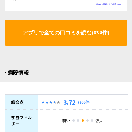
口コミの問題を報告(採用で50p)
アプリで全ての口コミを読む(634件)
▪︎ 病院情報
3.72
総合点
★★★★★
★★★★★
(206件)
学歴フィル
弱い
強い
ター