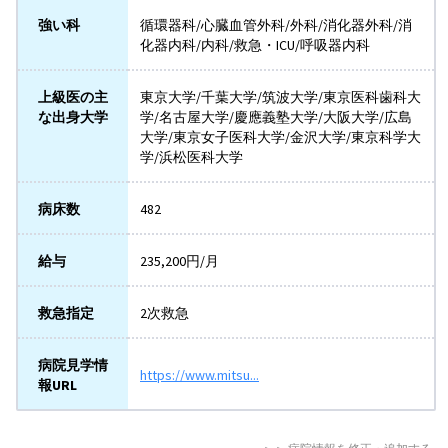
強い科
循環器科/心臓血管外科/外科/消化器外科/消
化器内科/内科/救急・ICU/呼吸器内科
上級医の主
東京大学/千葉大学/筑波大学/東京医科歯科大
な出身大学
学/名古屋大学/慶應義塾大学/大阪大学/広島
大学/東京女子医科大学/金沢大学/東京科学大
学/浜松医科大学
病床数
482
給与
235,200円/月
救急指定
2次救急
病院見学情
https://www.mitsu...
報URL