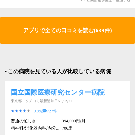
＞＞ 病院情報を修正・追加する
アプリで全ての口コミを読む(634件)
▪︎ この病院を見ている人が比較している病院
国立国際医療研究センター病院
東京都 クチコミ最新追加日:26/07/21
★★★★★
★★★★★
3.99/
727件
普通の忙しさ
394,000円/月
精神科/消化器内科/内分...
706床