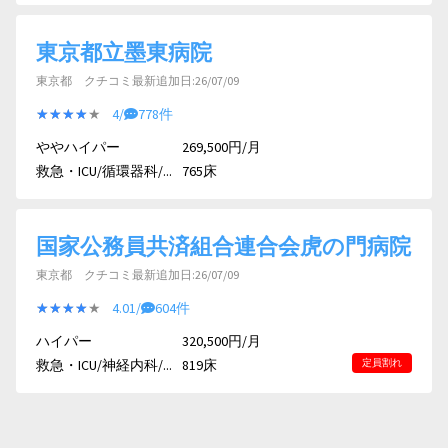
東京都立墨東病院
東京都 クチコミ最新追加日:26/07/09
★★★★★
★★★★★
4/
778件
ややハイパー
269,500円/月
救急・ICU/循環器科/...
765床
国家公務員共済組合連合会虎の門病院
東京都 クチコミ最新追加日:26/07/09
★★★★★
★★★★★
4.01/
604件
ハイパー
320,500円/月
救急・ICU/神経内科/...
819床
定員割れ