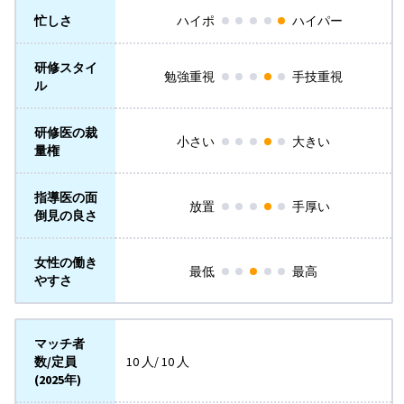
忙しさ
ハイポ
ハイパー
研修スタイ
勉強重視
手技重視
ル
研修医の裁
小さい
大きい
量権
指導医の面
放置
手厚い
倒見の良さ
女性の働き
最低
最高
やすさ
マッチ者
数/定員
10 人/ 10 人
(2025年)