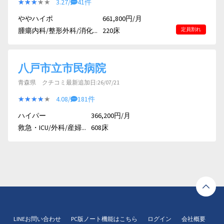
★★★★★
★★★★★
3.27/
41件
ややハイポ
661,800円/月
腫瘍内科/整形外科/消化...
220床
定員割れ
八戸市立市民病院
青森県 クチコミ最新追加日:26/07/21
★★★★★
★★★★★
4.08/
181件
ハイパー
366,200円/月
救急・ICU/外科/産婦...
608床
LINEお問い合わせ
PC版ノート機能はこちら
ログイン
会社概要