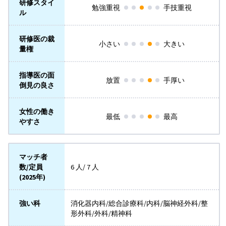
研修スタイ
勉強重視
手技重視
ル
研修医の裁
小さい
大きい
量権
指導医の面
放置
手厚い
倒見の良さ
女性の働き
最低
最高
やすさ
マッチ者
数/定員
6 人/ 7 人
(2025年)
強い科
消化器内科/総合診療科/内科/脳神経外科/整
形外科/外科/精神科