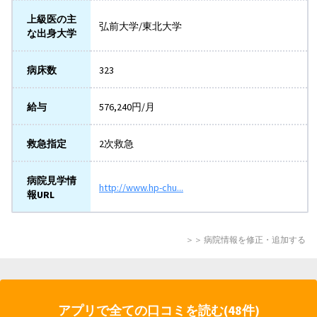
上級医の主
弘前大学/東北大学
な出身大学
病床数
323
給与
576,240円/月
救急指定
2次救急
病院見学情
http://www.hp-chu...
報URL
＞＞ 病院情報を修正・追加する
アプリで全ての口コミを読む(48件)