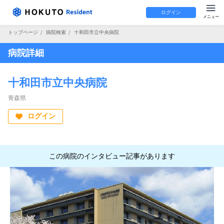
ログイン
トップページ
/
病院検索
/
十和田市立中央病院
病院詳細
十和田市立中央病院
青森県
ログイン
この病院のインタビュー記事があります