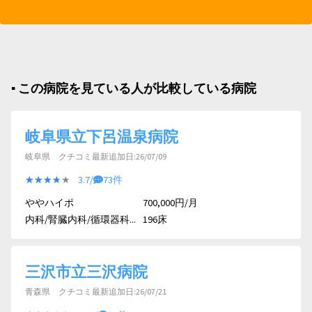
▪︎ この病院を見ている人が比較している病院
岐阜県立下呂温泉病院
岐阜県 クチコミ最新追加日:26/07/09
★★★★★
★★★★★
3.7/
73件
ややハイポ
700,000円/月
内科/腎臓内科/循環器科...
196床
三沢市立三沢病院
青森県 クチコミ最新追加日:26/07/21