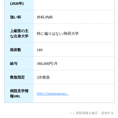
(2025年)
強い科
外科/内科
上級医の主
特に偏りはない/秋田大学
な出身大学
病床数
180
給与
360,000円/月
救急指定
2次救急
病院見学情
http://www.kamais...
報URL
＞＞ 病院情報を修正・追加する