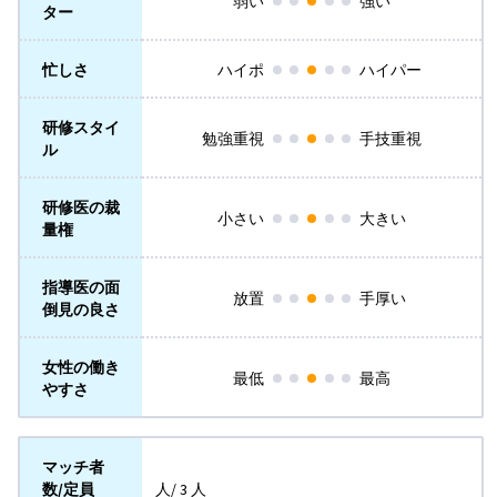
弱い
強い
ター
忙しさ
ハイポ
ハイパー
研修スタイ
勉強重視
手技重視
ル
研修医の裁
小さい
大きい
量権
指導医の面
放置
手厚い
倒見の良さ
女性の働き
最低
最高
やすさ
マッチ者
数/定員
人/ 3 人