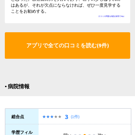
はあるが、それが欠点にならなければ、ぜひ一度見学する
ことをお勧めする。
口コミの問題を報告(採用で50p)
アプリで全ての口コミを読む(9件)
▪︎ 病院情報
3
総合点
★★★★★
★★★★★
(1件)
学歴フィル