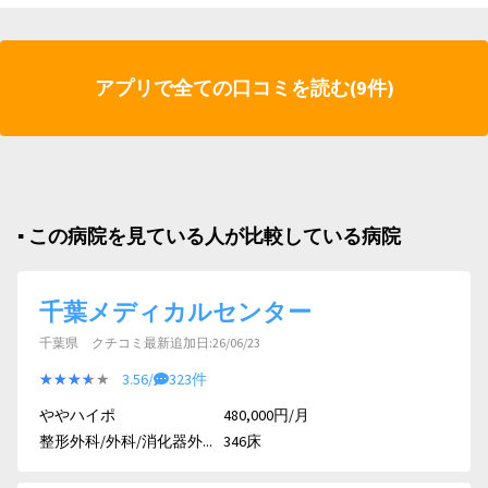
アプリで全ての口コミを読む(9件)
▪︎ この病院を見ている人が比較している病院
千葉メディカルセンター
千葉県 クチコミ最新追加日:26/06/23
★★★★★
★★★★★
3.56/
323件
ややハイポ
480,000円/月
整形外科/外科/消化器外...
346床