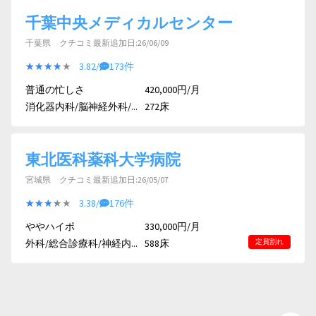
千葉中央メディカルセンター
千葉県 クチコミ最新追加日:26/06/09
★★★★★
★★★★★
3.82/
173件
普通の忙しさ
420,000円/月
消化器内科/脳神経外科/...
272床
東北医科薬科大学病院
宮城県 クチコミ最新追加日:26/05/07
★★★★★
★★★★★
3.38/
176件
ややハイポ
330,000円/月
外科/総合診療科/神経内...
588床
定員割れ