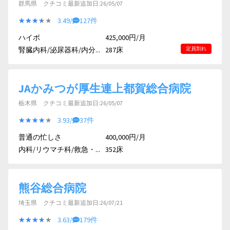
群馬県 クチコミ最新追加日:26/05/07
★★★★★
★★★★★
3.49/
127件
ハイポ
425,000円/月
腎臓内科/泌尿器科/内分...
287床
定員割れ
JAかみつが厚生連上都賀総合病院
栃木県 クチコミ最新追加日:26/05/07
★★★★★
★★★★★
3.93/
37件
普通の忙しさ
400,000円/月
内科/リウマチ科/救急・...
352床
熊谷総合病院
埼玉県 クチコミ最新追加日:26/07/21
★★★★★
★★★★★
3.63/
179件