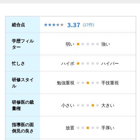
3.37
総合点
★★★★★
★★★★★
(27件)
学歴フィル
弱い
強い
ター
忙しさ
ハイポ
ハイパー
研修スタイ
勉強重視
手技重視
ル
研修医の裁
小さい
大きい
量権
指導医の面
放置
手厚い
倒見の良さ