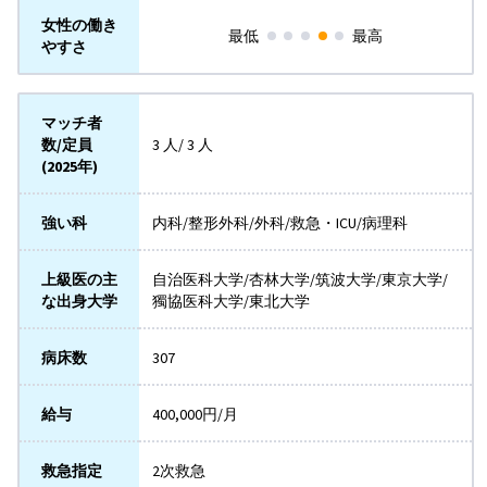
女性の働き
最低
最高
やすさ
マッチ者
数/定員
3 人/ 3 人
(2025年)
強い科
内科/整形外科/外科/救急・ICU/病理科
上級医の主
自治医科大学/杏林大学/筑波大学/東京大学/
な出身大学
獨協医科大学/東北大学
病床数
307
給与
400,000円/月
救急指定
2次救急