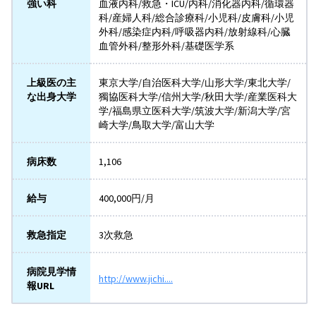
強い科
血液内科/救急・ICU/内科/消化器内科/循環器
科/産婦人科/総合診療科/小児科/皮膚科/小児
外科/感染症内科/呼吸器内科/放射線科/心臓
血管外科/整形外科/基礎医学系
上級医の主
東京大学/自治医科大学/山形大学/東北大学/
な出身大学
獨協医科大学/信州大学/秋田大学/産業医科大
学/福島県立医科大学/筑波大学/新潟大学/宮
崎大学/鳥取大学/富山大学
病床数
1,106
給与
400,000円/月
救急指定
3次救急
病院見学情
http://www.jichi....
報URL