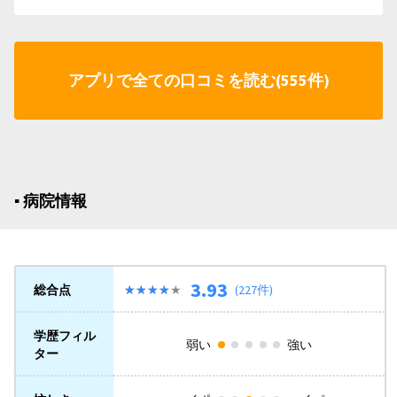
アプリで全ての口コミを読む(555件)
▪︎ 病院情報
3.93
総合点
★★★★★
★★★★★
(227件)
学歴フィル
弱い
強い
ター