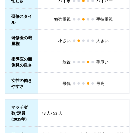
忙しさ
ハイポ
ハイパー
研修スタイ
勉強重視
手技重視
ル
研修医の裁
小さい
大きい
量権
指導医の面
放置
手厚い
倒見の良さ
女性の働き
最低
最高
やすさ
マッチ者
数/定員
48 人/ 53 人
(2025年)