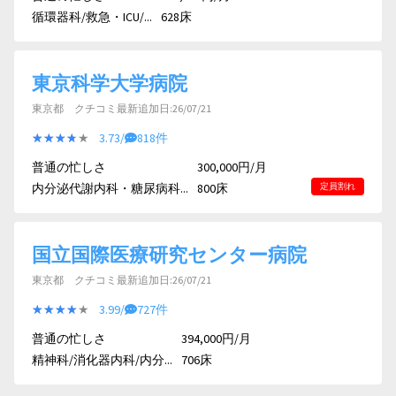
循環器科/救急・ICU/...
628床
東京科学大学病院
東京都 クチコミ最新追加日:26/07/21
★★★★★
★★★★★
3.73/
818件
普通の忙しさ
300,000円/月
内分泌代謝内科・糖尿病科...
800床
定員割れ
国立国際医療研究センター病院
東京都 クチコミ最新追加日:26/07/21
★★★★★
★★★★★
3.99/
727件
普通の忙しさ
394,000円/月
精神科/消化器内科/内分...
706床