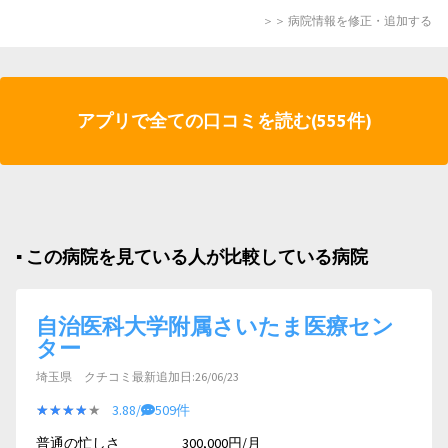
＞＞ 病院情報を修正・追加する
アプリで全ての口コミを読む(555件)
▪︎ この病院を見ている人が比較している病院
自治医科大学附属さいたま医療セン
ター
埼玉県 クチコミ最新追加日:26/06/23
★★★★★
★★★★★
3.88/
509件
普通の忙しさ
300,000円/月