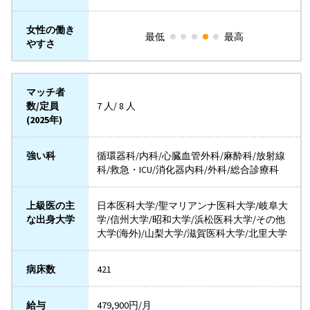
女性の働き
最低
最高
やすさ
マッチ者
数/定員
7 人/ 8 人
(2025年)
強い科
循環器科/内科/心臓血管外科/麻酔科/放射線
科/救急・ICU/消化器内科/外科/総合診療科
上級医の主
日本医科大学/聖マリアンナ医科大学/岐阜大
な出身大学
学/信州大学/昭和大学/浜松医科大学/その他
大学(海外)/山梨大学/滋賀医科大学/北里大学
病床数
421
給与
479,900円/月