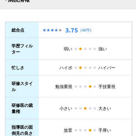
3.75
総合点
★★★★★
★★★★★
(48件)
学歴フィル
弱い
強い
ター
忙しさ
ハイポ
ハイパー
研修スタイ
勉強重視
手技重視
ル
研修医の裁
小さい
大きい
量権
指導医の面
放置
手厚い
倒見の良さ