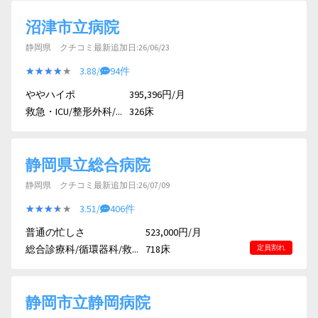
沼津市立病院
静岡県 クチコミ最新追加日:26/06/23
★★★★★
★★★★★
3.88/
94件
ややハイポ
395,396円/月
救急・ICU/整形外科/...
326床
静岡県立総合病院
静岡県 クチコミ最新追加日:26/07/09
★★★★★
★★★★★
3.51/
406件
普通の忙しさ
523,000円/月
総合診療科/循環器科/救...
718床
定員割れ
静岡市立静岡病院