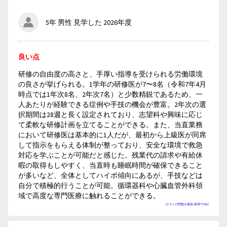
5年 男性 見学した 2026年度
良い点
研修の自由度の高さと、手厚い指導を受けられる労働環境
の良さが挙げられる。1学年の研修医が7〜8名（令和7年4月
時点では1年次8名、2年次7名）と少数精鋭であるため、一
人あたりが経験できる症例や手技の機会が豊富。2年次の選
択期間は28週と長く設定されており、志望科や興味に応じ
て柔軟な研修計画を立てることができる。また、当直業務
において研修医は基本的に1人だが、最初から上級医が同席
して指示をもらえる体制が整っており、安全な環境で救急
対応を学ぶことが可能だと感じた。残業代の請求や有給休
暇の取得もしやすく、当直時も睡眠時間が確保できること
が多いなど、全体としてハイポ傾向にあるが、手技などは
自分で積極的行うことが可能。循環器科や心臓血管外科領
域で高度な専門医療に触れることができる。
口コミの問題を報告(採用で50p)