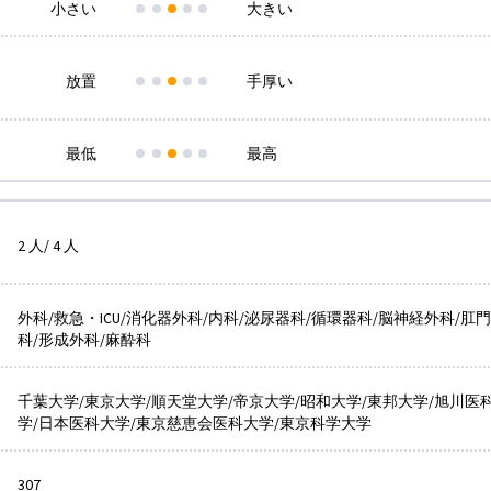
小さい
大きい
放置
手厚い
最低
最高
2 人/ 4 人
外科/救急・ICU/消化器外科/内科/泌尿器科/循環器科/脳神経外科/肛
科/形成外科/麻酔科
千葉大学/東京大学/順天堂大学/帝京大学/昭和大学/東邦大学/旭川医
学/日本医科大学/東京慈恵会医科大学/東京科学大学
307