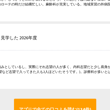
のローテの時だけ結構忙しい。麻酔科が充実している。地域実習の外病
 見学した 2026年度
強みとしているし、実際にそれ志望の人が多く、内科志望だと少し肩身
望など志望で入ってきた人も2人ほどいたそうです。)。診療科が多いと
アプリで全ての口コミを読む(134件)