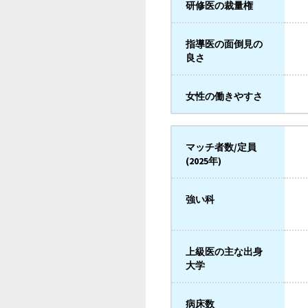
研修医の裁量権
指導医の面倒見の
良さ
女性の働きやすさ
マッチ者数/定員
(2025年)
強い科
上級医の主な出身
大学
病床数