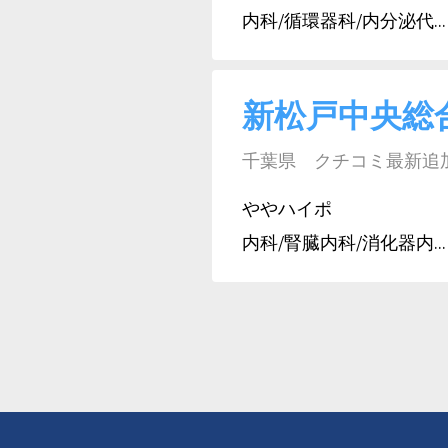
内科/循環器科/内分泌代...
新松戸中央総
千葉県 クチコミ最新追加日:
ややハイポ
内科/腎臓内科/消化器内...