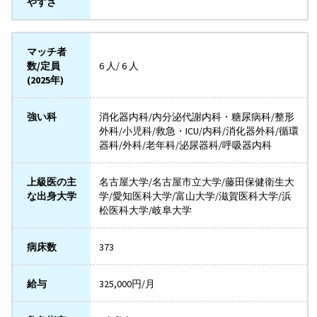
やすさ
マッチ者
数/定員
6 人/ 6 人
(2025年)
強い科
消化器内科/内分泌代謝内科・糖尿病科/整形
外科/小児科/救急・ICU/内科/消化器外科/循環
器科/外科/老年科/泌尿器科/呼吸器内科
上級医の主
名古屋大学/名古屋市立大学/藤田保健衛生大
な出身大学
学/愛知医科大学/富山大学/滋賀医科大学/浜
松医科大学/岐阜大学
病床数
373
給与
325,000円/月