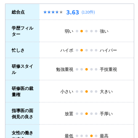
3.63
総合点
★★★★★
★★★★★
(120件)
学歴フィル
弱い
強い
ター
忙しさ
ハイポ
ハイパー
研修スタイ
勉強重視
手技重視
ル
研修医の裁
小さい
大きい
量権
指導医の面
放置
手厚い
倒見の良さ
女性の働き
最低
最高