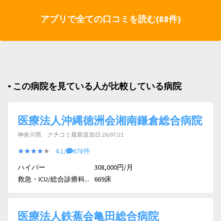
アプリで全ての口コミを読む(88件)
▪︎ この病院を見ている人が比較している病院
医療法人沖縄徳洲会湘南鎌倉総合病院
神奈川県 クチコミ最新追加日:26/07/21
★★★★★
★★★★★
4.1/
678件
ハイパー
308,000円/月
救急・ICU/総合診療科...
669床
医療法人鉄蕉会亀田総合病院