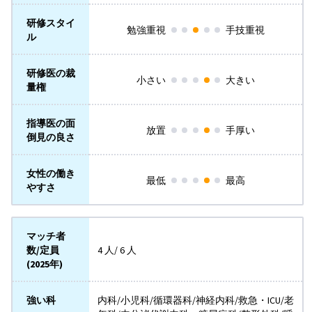
研修スタイ
勉強重視
手技重視
ル
研修医の裁
小さい
大きい
量権
指導医の面
放置
手厚い
倒見の良さ
女性の働き
最低
最高
やすさ
マッチ者
数/定員
4 人/ 6 人
(2025年)
強い科
内科/小児科/循環器科/神経内科/救急・ICU/老