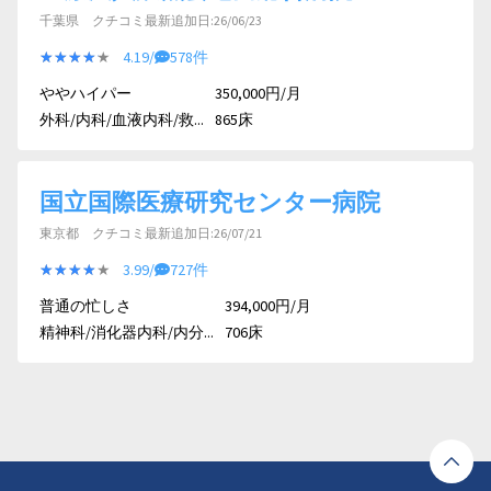
千葉県 クチコミ最新追加日:26/06/23
★★★★★
★★★★★
4.19/
578件
ややハイパー
350,000円/月
外科/内科/血液内科/救...
865床
国立国際医療研究センター病院
東京都 クチコミ最新追加日:26/07/21
★★★★★
★★★★★
3.99/
727件
普通の忙しさ
394,000円/月
精神科/消化器内科/内分...
706床