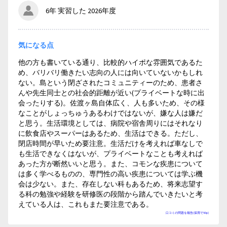
6年 実習した 2026年度
気になる点
他の方も書いている通り、比較的ハイポな雰囲気であるた
め、バリバリ働きたい志向の人には向いていないかもしれ
ない。島という閉ざされたコミュニティーのため、患者さ
んや先生同士との社会的距離が近い(プライベートな時に出
会ったりする)。佐渡ヶ島自体広く、人も多いため、その様
なことがしょっちゅうあるわけではないが、嫌な人は嫌だ
と思う。生活環境としては、病院や宿舎周りにはそれなり
に飲食店やスーパーはあるため、生活はできる。ただし、
閉店時間が早いため要注意。生活だけを考えれば車なしで
も生活できなくはないが、プライベートなことも考えれば
あった方が断然いいと思う。また、コモンな疾患について
は多く学べるものの、専門性の高い疾患については学ぶ機
会は少ない。また、存在しない科もあるため、将来志望す
る科の勉強や経験を研修医の段階から踏んでいきたいと考
えている人は、これもまた要注意である。
口コミの問題を報告(採用で50p)