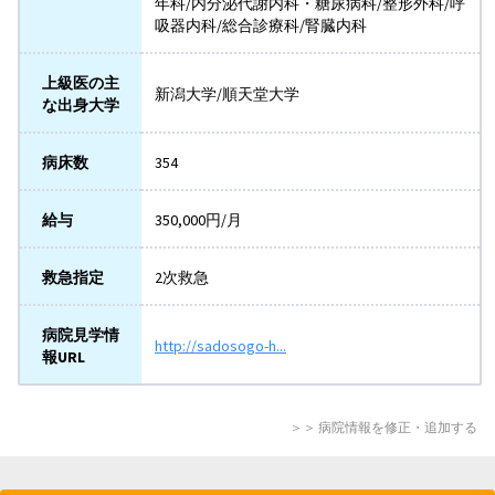
年科/内分泌代謝内科・糖尿病科/整形外科/呼
吸器内科/総合診療科/腎臓内科
上級医の主
新潟大学/順天堂大学
な出身大学
病床数
354
給与
350,000円/月
救急指定
2次救急
病院見学情
http://sadosogo-h...
報URL
＞＞ 病院情報を修正・追加する