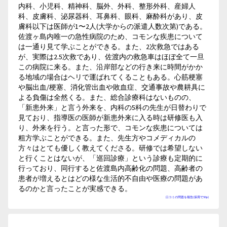
内科、小児科、精神科、脳外、外科、整形外科、産婦人
科、皮膚科、泌尿器科、耳鼻科、眼科、麻酔科があり、皮
膚科以下は医師が1〜2人(大学からの派遣人数次第)である。
佐渡ヶ島内唯一の急性病院のため、コモンな疾患について
は一通り見て学ぶことができる。また、2次救急ではある
が、実際は2.5次救であり、佐渡内の救急車はほぼ全て一旦
この病院に来る。また、沿岸部などの行き来に時間がかか
る地域の場合はヘリで運ばれてくることもある。心筋梗塞
や脳出血/梗塞、消化管出血や敗血症、交通事故や農耕具に
よる負傷は全然くる。また、総合診療科はないものの、
「新患外来」と言う外来を、内科の5科の先生が日替わりで
見ており、指導医の医師が新患外来に入る時は研修医も入
り、外来を行う。と言った形で、コモンな疾患については
粗方学ぶことができる。また、先生方やコメディカルの
方々はとても優しく教えてくださる。研修では希望しない
と行くことはないが、「巡回診療」という診療も定期的に
行っており、同行すると佐渡島内高齢化の問題、高齢者の
患者が増えるとはどの様な生活的不自由や医療の問題があ
るのかと言ったことが実感できる。
口コミの問題を報告(採用で50p)