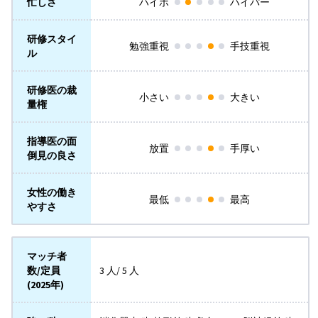
忙しさ
ハイポ
ハイパー
研修スタイ
勉強重視
手技重視
ル
研修医の裁
小さい
大きい
量権
指導医の面
放置
手厚い
倒見の良さ
女性の働き
最低
最高
やすさ
マッチ者
数/定員
3 人/ 5 人
(2025年)