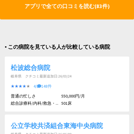
アプリで全ての口コミを読む(83件)
▪︎ この病院を見ている人が比較している病院
松波総合病院
岐阜県 クチコミ最新追加日:26/03/24
★★★★★
★★★★★
4/
148件
普通の忙しさ
550,000円/月
総合診療科/内科/救急・...
501床
公立学校共済組合東海中央病院