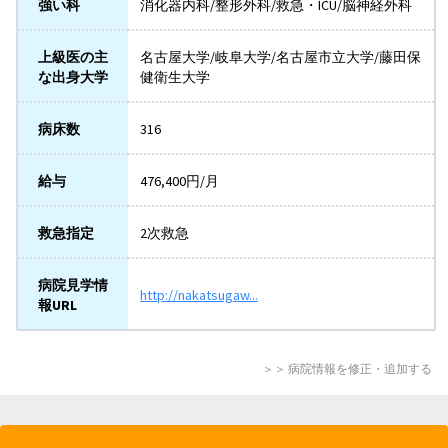
強い科
消化器内科/整形外科/救急・ICU/脳神経外科
上級医の主
名古屋大学/岐阜大学/名古屋市立大学/藤田保
な出身大学
健衛生大学
病床数
316
給与
476,400円/月
救急指定
2次救急
病院見学情
http://nakatsugaw...
報URL
＞＞ 病院情報を修正・追加する