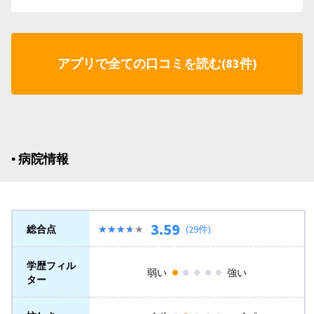
アプリで全ての口コミを読む(83件)
▪︎ 病院情報
3.59
総合点
★★★★★
★★★★★
(29件)
学歴フィル
弱い
強い
ター