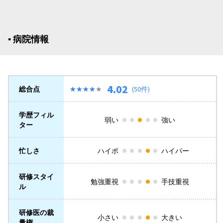
▪︎ 病院情報
4.02
総合点
★★★★★
★★★★★
(50件)
学歴フィル
弱い
強い
ター
忙しさ
ハイポ
ハイパー
研修スタイ
勉強重視
手技重視
ル
研修医の裁
小さい
大きい
量権