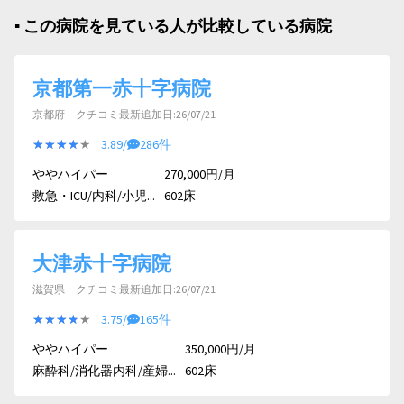
▪︎ この病院を見ている人が比較している病院
京都第一赤十字病院
京都府 クチコミ最新追加日:26/07/21
★★★★★
★★★★★
3.89/
286件
ややハイパー
270,000円/月
救急・ICU/内科/小児...
602床
大津赤十字病院
滋賀県 クチコミ最新追加日:26/07/21
★★★★★
★★★★★
3.75/
165件
ややハイパー
350,000円/月
麻酔科/消化器内科/産婦...
602床