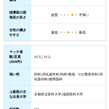
指導医の面
放置
手厚い
倒見の良さ
女性の働き
最低
最高
やすさ
マッチ者
数/定員
10 人/ 10 人
(2025年)
強い科
外科/消化器外科/内科/救急・ICU/整形外科/消
化器内科/循環器科
上級医の主
京都府立医科大学/滋賀医科大学
な出身大学