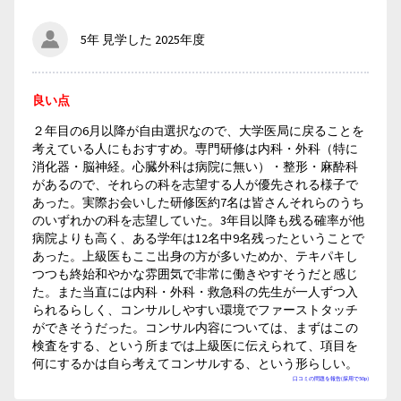
5年 見学した 2025年度
良い点
２年目の6月以降が自由選択なので、大学医局に戻ることを
考えている人にもおすすめ。専門研修は内科・外科（特に
消化器・脳神経。心臓外科は病院に無い）・整形・麻酔科
があるので、それらの科を志望する人が優先される様子で
あった。実際お会いした研修医約7名は皆さんそれらのうち
のいずれかの科を志望していた。3年目以降も残る確率が他
病院よりも高く、ある学年は12名中9名残ったということで
あった。上級医もここ出身の方が多いためか、テキパキし
つつも終始和やかな雰囲気で非常に働きやすそうだと感じ
た。また当直には内科・外科・救急科の先生が一人ずつ入
られるらしく、コンサルしやすい環境でファーストタッチ
ができそうだった。コンサル内容については、まずはこの
検査をする、という所までは上級医に伝えられて、項目を
何にするかは自ら考えてコンサルする、という形らしい。
口コミの問題を報告(採用で50p)