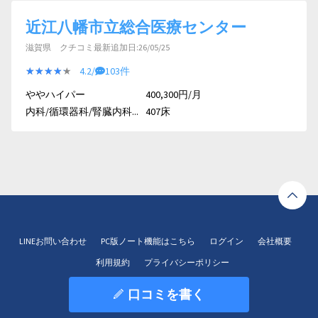
近江八幡市立総合医療センター
滋賀県 クチコミ最新追加日:26/05/25
★★★★★
★★★★★
4.2/
103件
ややハイパー
400,300円/月
内科/循環器科/腎臓内科...
407床
LINEお問い合わせ
PC版ノート機能はこちら
ログイン
会社概要
利用規約
プライバシーポリシー
口コミを書く
© 2020 HOKUTO Inc. All right reserved.