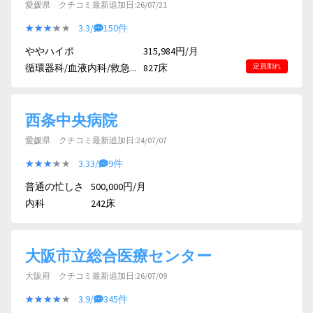
愛媛県 クチコミ最新追加日:26/07/21
★★★★★
★★★★★
3.3/
150件
ややハイポ
315,984円/月
循環器科/血液内科/救急...
827床
定員割れ
西条中央病院
愛媛県 クチコミ最新追加日:24/07/07
★★★★★
★★★★★
3.33/
9件
普通の忙しさ
500,000円/月
内科
242床
大阪市立総合医療センター
大阪府 クチコミ最新追加日:26/07/09
★★★★★
★★★★★
3.9/
345件