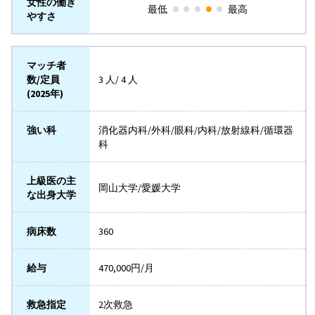
女性の働き
最低
最高
やすさ
マッチ者
数/定員
3 人/ 4 人
(2025年)
強い科
消化器内科/外科/眼科/内科/放射線科/循環器
科
上級医の主
岡山大学/愛媛大学
な出身大学
病床数
360
給与
470,000円/月
救急指定
2次救急