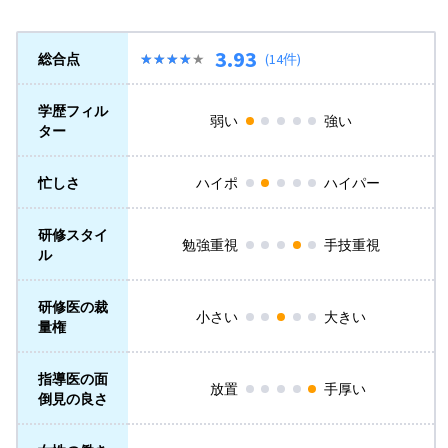
3.93
総合点
★★★★★
★★★★★
(14件)
学歴フィル
弱い
強い
ター
忙しさ
ハイポ
ハイパー
研修スタイ
勉強重視
手技重視
ル
研修医の裁
小さい
大きい
量権
指導医の面
放置
手厚い
倒見の良さ