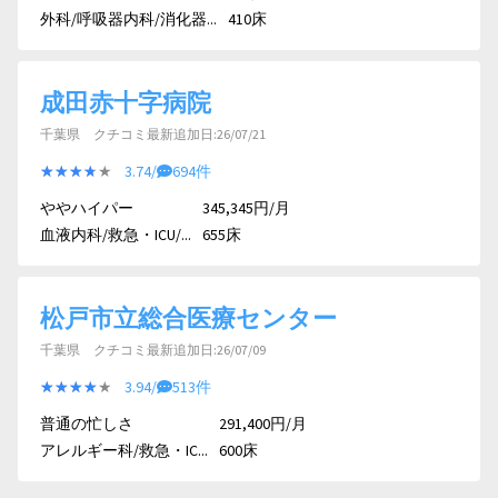
外科/呼吸器内科/消化器...
410床
成田赤十字病院
千葉県 クチコミ最新追加日:26/07/21
★★★★★
★★★★★
3.74/
694件
ややハイパー
345,345円/月
血液内科/救急・ICU/...
655床
松戸市立総合医療センター
千葉県 クチコミ最新追加日:26/07/09
★★★★★
★★★★★
3.94/
513件
普通の忙しさ
291,400円/月
アレルギー科/救急・IC...
600床