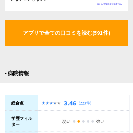
口コミの問題を報告(採用で50p)
アプリで全ての口コミを読む(591件)
▪︎ 病院情報
3.46
総合点
★★★★★
★★★★★
(223件)
学歴フィル
弱い
強い
ター