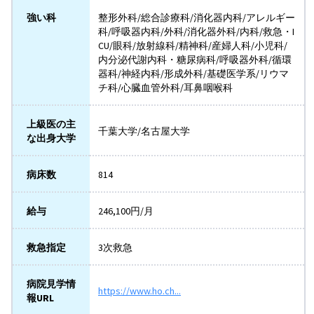
強い科
整形外科/総合診療科/消化器内科/アレルギー
科/呼吸器内科/外科/消化器外科/内科/救急・I
CU/眼科/放射線科/精神科/産婦人科/小児科/
内分泌代謝内科・糖尿病科/呼吸器外科/循環
器科/神経内科/形成外科/基礎医学系/リウマ
チ科/心臓血管外科/耳鼻咽喉科
上級医の主
千葉大学/名古屋大学
な出身大学
病床数
814
給与
246,100円/月
救急指定
3次救急
病院見学情
https://www.ho.ch...
報URL