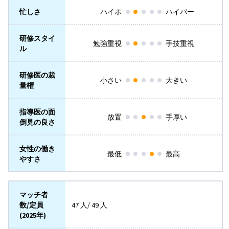
忙しさ
ハイポ
ハイパー
研修スタイ
勉強重視
手技重視
ル
研修医の裁
小さい
大きい
量権
指導医の面
放置
手厚い
倒見の良さ
女性の働き
最低
最高
やすさ
マッチ者
数/定員
47 人/ 49 人
(2025年)