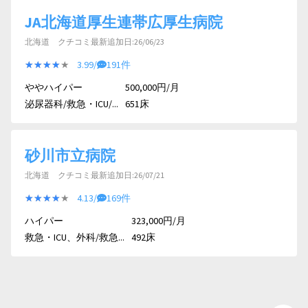
JA北海道厚生連帯広厚生病院
北海道 クチコミ最新追加日:26/06/23
★★★★★
★★★★★
3.99/
191件
ややハイパー
500,000円/月
泌尿器科/救急・ICU/...
651床
砂川市立病院
北海道 クチコミ最新追加日:26/07/21
★★★★★
★★★★★
4.13/
169件
ハイパー
323,000円/月
救急・ICU、外科/救急...
492床