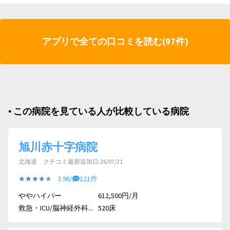
アプリで全ての口コミを読む(97件)
▪︎ この病院を見ている人が比較している病院
旭川赤十字病院
北海道 クチコミ最新追加日:26/07/21
★★★★★
★★★★★
3.96/
121件
ややハイパー
612,500円/月
救急・ICU/脳神経外科...
520床