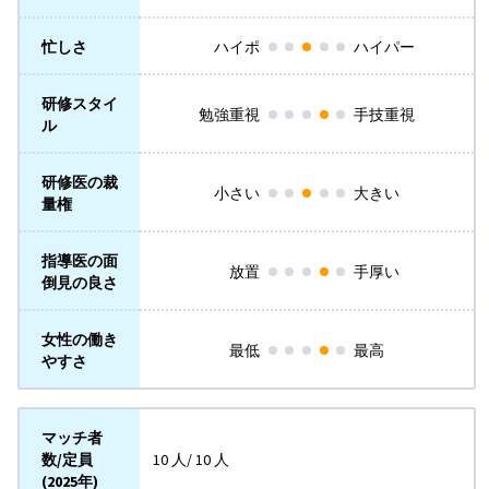
忙しさ
ハイポ
ハイパー
研修スタイ
勉強重視
手技重視
ル
研修医の裁
小さい
大きい
量権
指導医の面
放置
手厚い
倒見の良さ
女性の働き
最低
最高
やすさ
マッチ者
数/定員
10 人/ 10 人
(2025年)