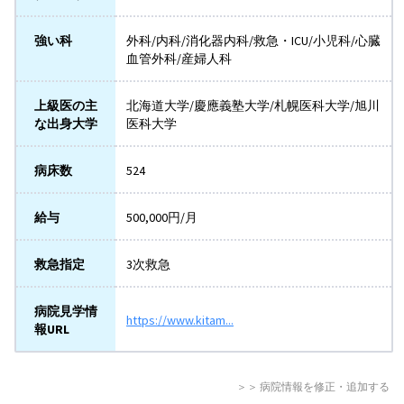
強い科
外科/内科/消化器内科/救急・ICU/小児科/心臓
血管外科/産婦人科
上級医の主
北海道大学/慶應義塾大学/札幌医科大学/旭川
な出身大学
医科大学
病床数
524
給与
500,000円/月
救急指定
3次救急
病院見学情
https://www.kitam...
報URL
＞＞ 病院情報を修正・追加する