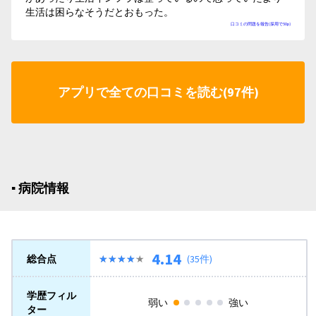
生活は困らなそうだとおもった。
口コミの問題を報告(採用で50p)
アプリで全ての口コミを読む(97件)
▪︎ 病院情報
4.14
総合点
★★★★★
★★★★★
(35件)
学歴フィル
弱い
強い
ター