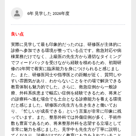
6年 見学した 2026年度
良い点
実際に見学して最も印象的だったのは、研修医が主体的に
診療へ参加できる環境が整っている点です。救急対応や病
棟業務だけでなく、上級医の先生方から適切なタイミング
でフィードバックを受けながら経験を積めるため、初期研
修の2年間で着実に臨床能力を身につけられると感じまし
た。また、研修医同士や指導医との距離が近く、質問しや
すい雰囲気があり、わからないことをその場で解決できる
教育体制も魅力的でした。さらに、救急症例から一般診
療、外科系疾患まで幅広い症例を経験できるため、将来ど
の診療科へ進む場合でも土台となる診療能力を養える環境
だと感じました。研修医の先生方も生き生きと働いてお
り、「忙しいが成長できる」という言葉が非常に印象に残
っています。また、整形外科では外傷症例が多く、手術件
数も豊富であるため、将来整形外科を志望する立場として
非常に魅力を感じました。見学中も先生方が丁寧に説明し
てくださり、診療だけでなく教育にも力を入れていること