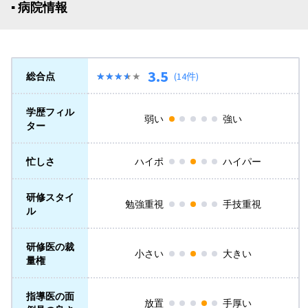
▪︎ 病院情報
3.5
総合点
★★★★★
★★★★★
(14件)
学歴フィル
弱い
強い
ター
忙しさ
ハイポ
ハイパー
研修スタイ
勉強重視
手技重視
ル
研修医の裁
小さい
大きい
量権
指導医の面
放置
手厚い