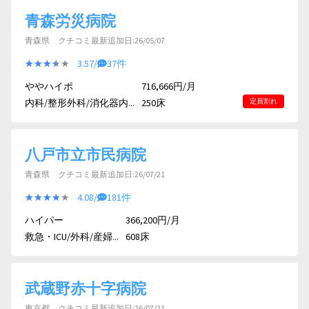
青森労災病院
青森県 クチコミ最新追加日:26/05/07
★★★★★
★★★★★
3.57/
37件
ややハイポ
716,666円/月
内科/整形外科/消化器内...
250床
定員割れ
八戸市立市民病院
青森県 クチコミ最新追加日:26/07/21
★★★★★
★★★★★
4.08/
181件
ハイパー
366,200円/月
救急・ICU/外科/産婦...
608床
武蔵野赤十字病院
東京都 クチコミ最新追加日:26/07/21