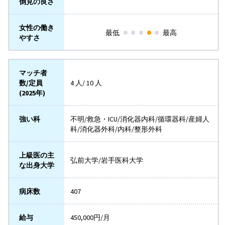
倒見の良さ
女性の働き
最低
最高
やすさ
マッチ者
数/定員
4 人/ 10 人
(2025年)
強い科
不明/救急・ICU/消化器内科/循環器科/産婦人
科/消化器外科/内科/整形外科
上級医の主
弘前大学/岩手医科大学
な出身大学
病床数
407
給与
450,000円/月