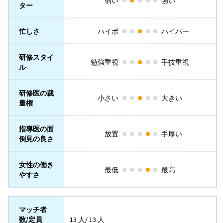
弱い
強い
ター
忙しさ
ハイポ
ハイパー
研修スタイ
勉強重視
手技重視
ル
研修医の裁
小さい
大きい
量権
指導医の面
放置
手厚い
倒見の良さ
女性の働き
最低
最高
やすさ
マッチ者
数/定員
13 人/ 13 人