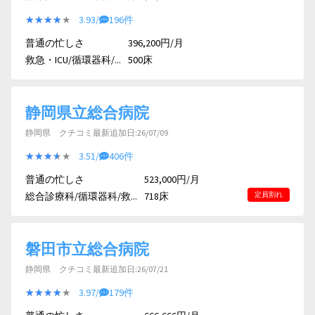
★★★★★
★★★★★
3.93/
196件
普通の忙しさ
396,200円/月
救急・ICU/循環器科/...
500床
静岡県立総合病院
静岡県 クチコミ最新追加日:26/07/09
★★★★★
★★★★★
3.51/
406件
普通の忙しさ
523,000円/月
総合診療科/循環器科/救...
718床
定員割れ
磐田市立総合病院
静岡県 クチコミ最新追加日:26/07/21
★★★★★
★★★★★
3.97/
179件