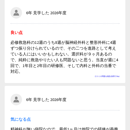
6年 見学した 2026年度
良い点
必修救急科の12週のうち8週が脳神経外科と整形外科に4週
ずつ振り分けられているので、その二つを進路として考え
ている人にはいいかもしれない。選択科が９ヶ月あるの
で、純粋に救急やりたい人も問題ないと思う。当直が週に4
回で、1年目と2年目の研修医、そして内科と外科の当番で
対応。
口コミの問題を報告(採用で50p)
6年 見学した 2026年度
気になる点
精神科が無い病院なので、最低1ヶ月は他院での研修が義務