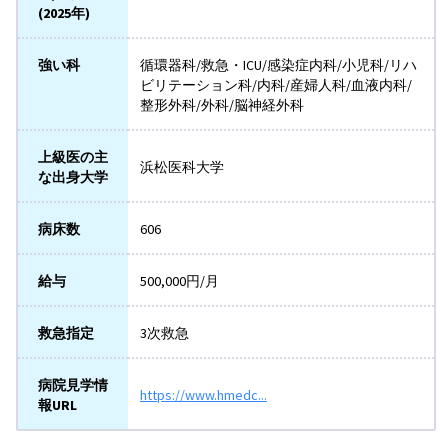
(2025年)
強い科
循環器科/救急・ICU/感染症内科/小児科/リハ
ビリテーション科/内科/産婦人科/血液内科/
整形外科/外科/脳神経外科
上級医の主
浜松医科大学
な出身大学
病床数
606
給与
500,000円/月
救急指定
3次救急
病院見学情
https://www.hmedc...
報URL