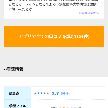
となるが、メインとなるであろう浜松医科大学病院は微妙
に遠いんだとか。
口コミの問題を報告(採用で50p)
アプリで全ての口コミを読む(159件)
▪︎ 病院情報
3.7
総合点
★★★★★
★★★★★
(63件)
学歴フィル