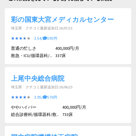
彩の国東大宮メディカルセンター
埼玉県 クチコミ最新追加日:26/07/21
★★★★★
★★★★★
3.54/
595件
普通の忙しさ
400,000円/月
救急・ICU/循環器科/...
337床
上尾中央総合病院
埼玉県 クチコミ最新追加日:26/06/23
★★★★★
★★★★★
3.95/
576件
ややハイパー
400,000円/月
総合診療科/循環器科/救...
733床