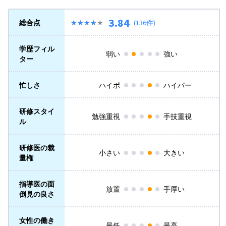
3.84
総合点
★★★★★
★★★★★
(136件)
学歴フィル
弱い
強い
ター
忙しさ
ハイポ
ハイパー
研修スタイ
勉強重視
手技重視
ル
研修医の裁
小さい
大きい
量権
指導医の面
放置
手厚い
倒見の良さ
女性の働き
最低
最高