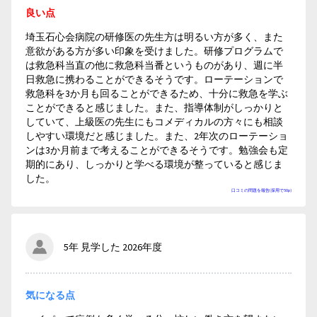
良い点
埼玉石心会病院の研修医の先生方は明るい方が多く、また
意欲がある方が多い印象を受けました。研修プログラムで
は救急科当直の他に救急科当番というものがあり、週に半
日救急に携わることができるそうです。ローテーションで
救急科を3か月も回ることができるため、十分に救急を学ぶ
ことができると感じました。また、指導体制がしっかりと
していて、上級医の先生にもコメディカルの方々にも相談
しやすい環境だと感じました。また、2年次のローテーショ
ンは3か月前まで考えることができるそうです。勉強会も定
期的にあり、しっかりと学べる環境が整っていると感じま
した。
口コミの問題を報告(採用で50p)
5年 見学した 2026年度
気になる点