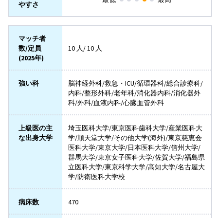
やすさ
マッチ者
数/定員
10 人/ 10 人
(2025年)
強い科
脳神経外科/救急・ICU/循環器科/総合診療科/
内科/整形外科/老年科/消化器内科/消化器外
科/外科/血液内科/心臓血管外科
上級医の主
埼玉医科大学/東京医科歯科大学/産業医科大
な出身大学
学/順天堂大学/その他大学(海外)/東京慈恵会
医科大学/東京大学/日本医科大学/信州大学/
群馬大学/東京女子医科大学/佐賀大学/福島県
立医科大学/東京科学大学/高知大学/名古屋大
学/防衛医科大学校
病床数
470