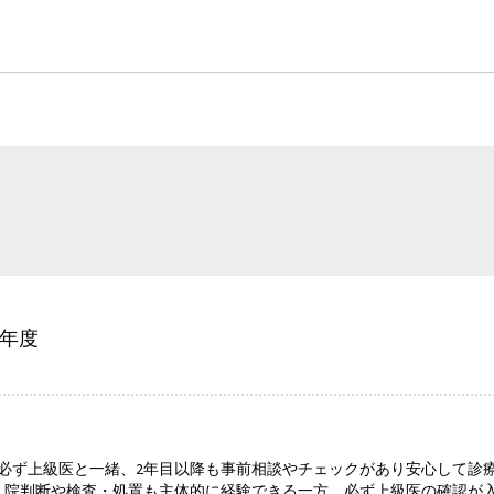
5年度
は必ず上級医と一緒、2年目以降も事前相談やチェックがあり安心して診
入院判断や検査・処置も主体的に経験できる一方、必ず上級医の確認が