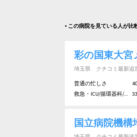
▪︎ この病院を見ている人が
彩の国東大宮
埼玉県 クチコミ最新追加日:
普通の忙しさ
4
救急・ICU/循環器科/...
3
国立病院機構
埼玉県 クチコミ最新追加日: