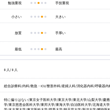
勉強重視
手技重視
小さい
大きい
放置
手厚い
最低
最高
8 人/ 8 人
総合診療科/内科/救急・ICU/整形外科/産婦人科/消化器内科/呼吸器内
特に偏りはない/東京女子医科大学/東京大学/東北大学/山梨大学/慶
学/東京慈恵会医科大学/東邦大学/東海大学/自治医科大学/北海道大学
学/名古屋大学/東京医科大学/群馬大学/順天堂大学/新潟大学/獨協医