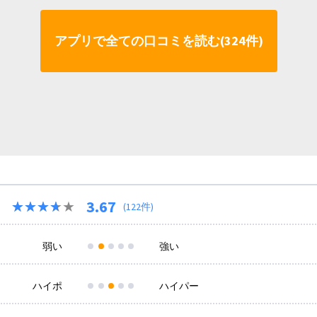
アプリで全ての口コミを読む(324件)
3.67
★★★★★
★★★★★
(122件)
弱い
強い
ハイポ
ハイパー