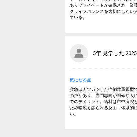
ありプライベートが確保され、業
クライフバランスを大切にしたい
ている。
5年 見学した 202
気になる点
救急はガツガツした症例数重視型
の声があり、専門志向が明確な人
でのデメリット。給料は市中病院
ため幅広く診られる反面、体系的
い。