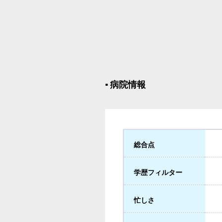
▪︎ 病院情報
総合点
学歴フィルター
忙しさ