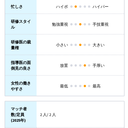
忙しさ
ハイポ
ハイパー
研修スタイ
勉強重視
手技重視
ル
研修医の裁
小さい
大きい
量権
指導医の面
放置
手厚い
倒見の良さ
女性の働き
最低
最高
やすさ
マッチ者
数/定員
2 人/ 2 人
(2025年)