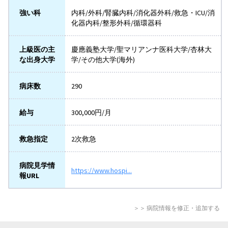
強い科
内科/外科/腎臓内科/消化器外科/救急・ICU/消
化器内科/整形外科/循環器科
上級医の主
慶應義塾大学/聖マリアンナ医科大学/杏林大
な出身大学
学/その他大学(海外)
病床数
290
給与
300,000円/月
救急指定
2次救急
病院見学情
https://www.hospi...
報URL
＞＞ 病院情報を修正・追加する