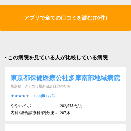
アプリで全ての口コミを読む(70件)
▪︎ この病院を見ている人が比較している病院
東京都保健医療公社多摩南部地域病院
東京都 クチコミ最新追加日:26/04/06
★★★★★
★★★★★
3.73/
172件
ややハイポ
282,975円/月
内科/総合診療科/内分泌...
287床