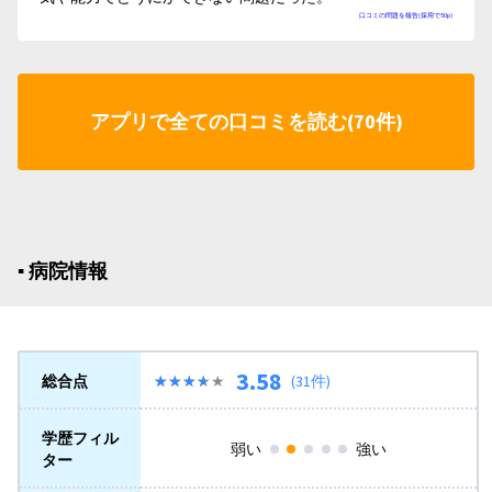
口コミの問題を報告(採用で50p)
アプリで全ての口コミを読む(70件)
▪︎ 病院情報
3.58
総合点
★★★★★
★★★★★
(31件)
学歴フィル
弱い
強い
ター