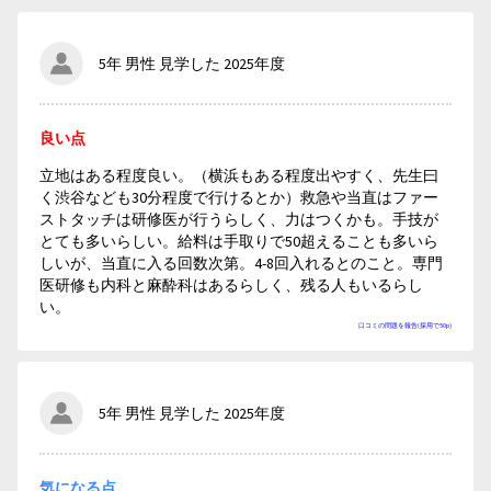
5年 男性 見学した 2025年度
良い点
立地はある程度良い。（横浜もある程度出やすく、先生曰
く渋谷なども30分程度で行けるとか）救急や当直はファー
ストタッチは研修医が行うらしく、力はつくかも。手技が
とても多いらしい。給料は手取りで50超えることも多いら
しいが、当直に入る回数次第。4-8回入れるとのこと。専門
医研修も内科と麻酔科はあるらしく、残る人もいるらし
い。
口コミの問題を報告(採用で50p)
5年 男性 見学した 2025年度
気になる点