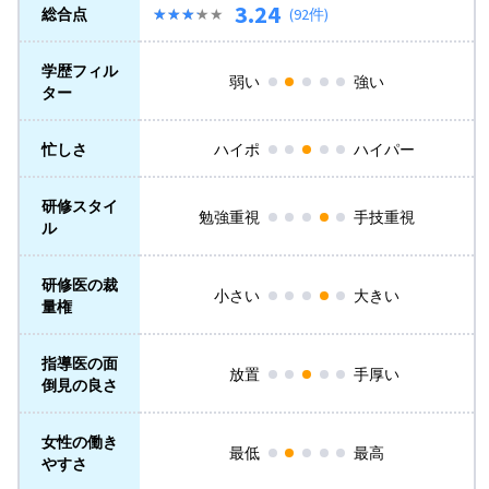
3.24
総合点
★★★★★
★★★★★
(92件)
学歴フィル
弱い
強い
ター
忙しさ
ハイポ
ハイパー
研修スタイ
勉強重視
手技重視
ル
研修医の裁
小さい
大きい
量権
指導医の面
放置
手厚い
倒見の良さ
女性の働き
最低
最高
やすさ