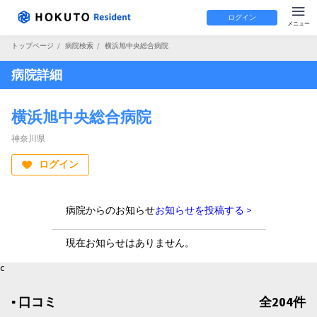
ログイン
トップページ
/
病院検索
/
横浜旭中央総合病院
病院詳細
横浜旭中央総合病院
神奈川県
ログイン
病院からのお知らせ
お知らせを投稿する >
現在お知らせはありません。
c
▪︎ 口コミ
全204件