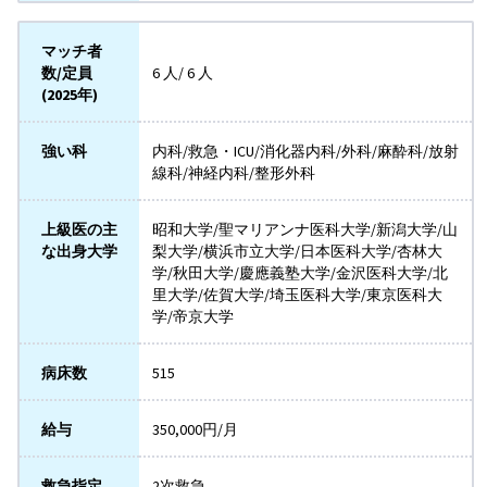
マッチ者
数/定員
6 人/ 6 人
(2025年)
強い科
内科/救急・ICU/消化器内科/外科/麻酔科/放射
線科/神経内科/整形外科
上級医の主
昭和大学/聖マリアンナ医科大学/新潟大学/山
な出身大学
梨大学/横浜市立大学/日本医科大学/杏林大
学/秋田大学/慶應義塾大学/金沢医科大学/北
里大学/佐賀大学/埼玉医科大学/東京医科大
学/帝京大学
病床数
515
給与
350,000円/月
救急指定
2次救急