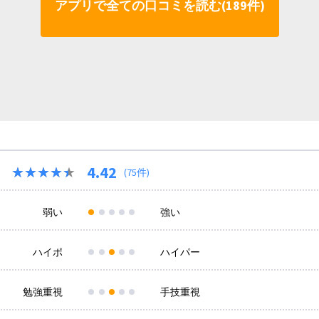
アプリで全ての口コミを読む(189件)
4.42
★★★★★
★★★★★
(75件)
弱い
強い
ハイポ
ハイパー
勉強重視
手技重視