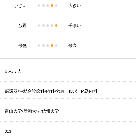
小さい
大きい
放置
手厚い
最低
最高
6 人/ 8 人
循環器科/総合診療科/内科/救急・ICU/消化器内科
富山大学/新潟大学/信州大学
313