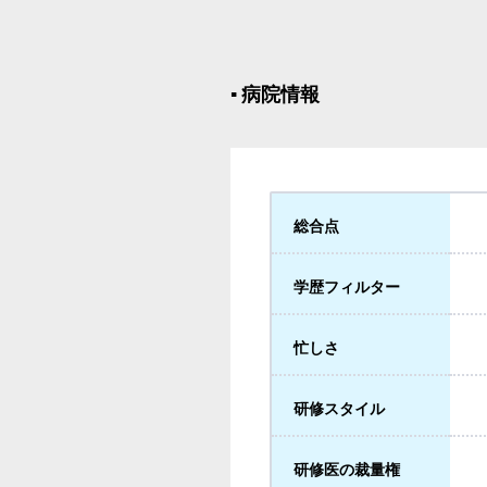
▪︎ 病院情報
総合点
学歴フィルター
忙しさ
研修スタイル
研修医の裁量権