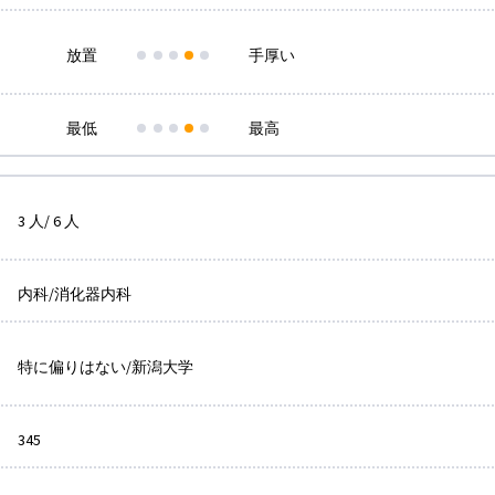
放置
手厚い
最低
最高
3 人/ 6 人
内科/消化器内科
特に偏りはない/新潟大学
345