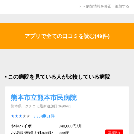
＞＞ 病院情報を修正・追加する
アプリで全ての口コミを読む(49件)
▪︎ この病院を見ている人が比較している病院
熊本市立熊本市民病院
熊本県 クチコミ最新追加日:26/06/23
★★★★★
★★★★★
3.35/
51件
ややハイポ
340,000円/月
小児科/産婦人科/内科/...
388床
定員割れ