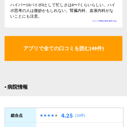
ハイパー10パイポ0として忙しさは6〜7くらいらしい、ハイ
ポ思考の人は微妙かもしれない。腎臓内科、血液内科がな
いことにも注意。
口コミの問題を報告(採用で50p)
アプリで全ての口コミを読む(49件)
▪︎ 病院情報
4.25
総合点
★★★★★
★★★★★
(20件)