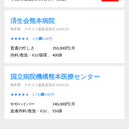
済生会熊本病院
熊本県 クチコミ最新追加日:26/07/21
★★★★★
★★★★★
3.9/
168件
普通の忙しさ
350,000円/月
内科/救急・ICU/循環...
400床
国立病院機構熊本医療センター
熊本県 クチコミ最新追加日:26/07/21
★★★★★
★★★★★
3.79/
195件
ややハイパー
340,000円/月
血液内科/救急・ICU/...
550床