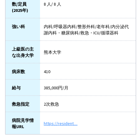
数/定員
8 人/ 8 人
(2025年)
強い科
内科/呼吸器内科/整形外科/老年科/内分泌代
謝内科・糖尿病科/救急・ICU/循環器科
上級医の主
熊本大学
な出身大学
病床数
410
給与
385,000円/月
救急指定
2次救急
病院見学情
https://resident....
報URL