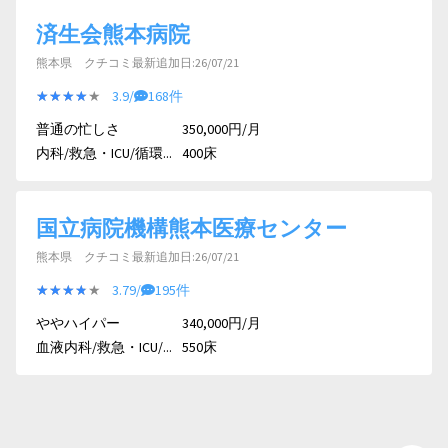
済生会熊本病院
熊本県 クチコミ最新追加日:26/07/21
★★★★★
★★★★★
3.9/
168件
普通の忙しさ
350,000円/月
内科/救急・ICU/循環...
400床
国立病院機構熊本医療センター
熊本県 クチコミ最新追加日:26/07/21
★★★★★
★★★★★
3.79/
195件
ややハイパー
340,000円/月
血液内科/救急・ICU/...
550床