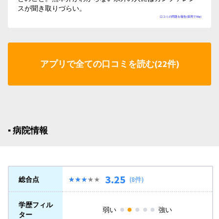
スが聞き取りづらい。
口コミの問題を報告(採用で50p)
アプリで全ての口コミを読む(22件)
▪︎ 病院情報
3.25
総合点
★★★★★
★★★★★
(8件)
学歴フィル
弱い
強い
ター