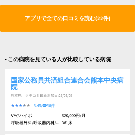
アプリで全ての口コミを読む(22件)
▪︎ この病院を見ている人が比較している病院
国家公務員共済組合連合会熊本中央病
院
熊本県 クチコミ最新追加日:26/06/09
★★★★★
★★★★★
3.45/
56件
ややハイポ
320,000円/月
呼吸器外科/呼吸器内科/...
361床