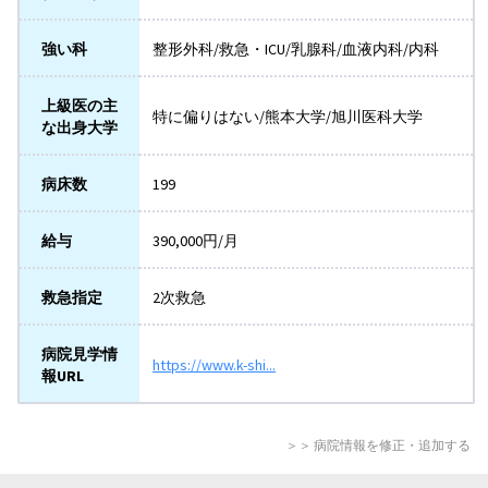
強い科
整形外科/救急・ICU/乳腺科/血液内科/内科
上級医の主
特に偏りはない/熊本大学/旭川医科大学
な出身大学
病床数
199
給与
390,000円/月
救急指定
2次救急
病院見学情
https://www.k-shi...
報URL
＞＞ 病院情報を修正・追加する