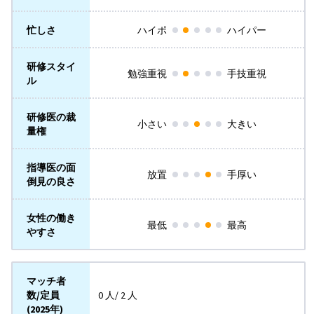
忙しさ
ハイポ
ハイパー
研修スタイ
勉強重視
手技重視
ル
研修医の裁
小さい
大きい
量権
指導医の面
放置
手厚い
倒見の良さ
女性の働き
最低
最高
やすさ
マッチ者
数/定員
0 人/ 2 人
(2025年)