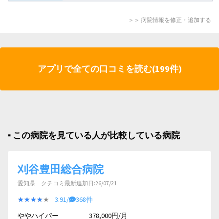
＞＞ 病院情報を修正・追加する
アプリで全ての口コミを読む(199件)
▪︎ この病院を見ている人が比較している病院
刈谷豊田総合病院
愛知県 クチコミ最新追加日:26/07/21
★★★★★
★★★★★
3.91/
368件
ややハイパー
378,000円/月