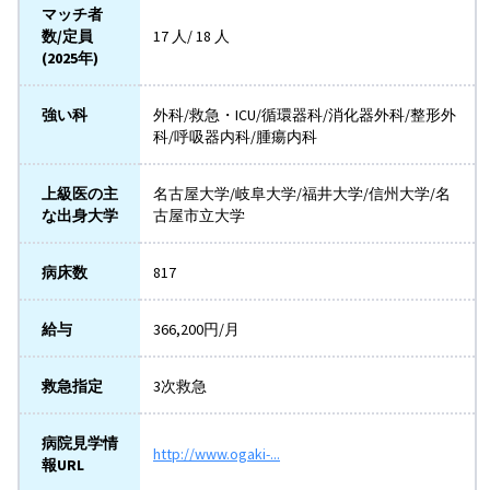
マッチ者
数/定員
17 人/ 18 人
(2025年)
強い科
外科/救急・ICU/循環器科/消化器外科/整形外
科/呼吸器内科/腫瘍内科
上級医の主
名古屋大学/岐阜大学/福井大学/信州大学/名
な出身大学
古屋市立大学
病床数
817
給与
366,200円/月
救急指定
3次救急
病院見学情
http://www.ogaki-...
報URL