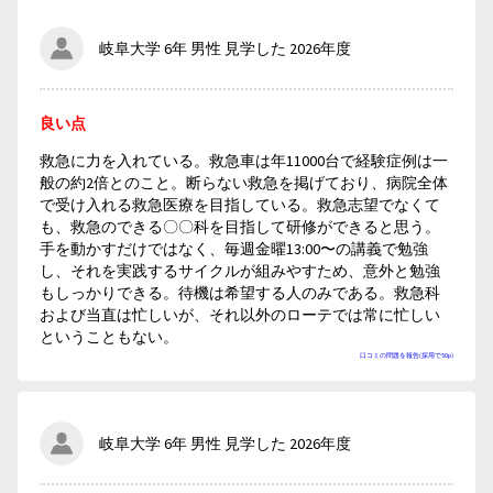
岐阜大学 6年 男性 見学した 2026年度
良い点
救急に力を入れている。救急車は年11000台で経験症例は一
般の約2倍とのこと。断らない救急を掲げており、病院全体
で受け入れる救急医療を目指している。救急志望でなくて
も、救急のできる〇〇科を目指して研修ができると思う。
手を動かすだけではなく、毎週金曜13:00〜の講義で勉強
し、それを実践するサイクルが組みやすため、意外と勉強
もしっかりできる。待機は希望する人のみである。救急科
および当直は忙しいが、それ以外のローテでは常に忙しい
ということもない。
口コミの問題を報告(採用で50p)
岐阜大学 6年 男性 見学した 2026年度