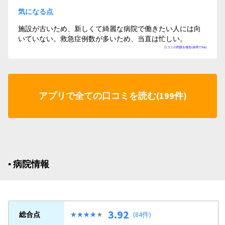
気になる点
施設が古いため、新しくて綺麗な病院で働きたい人には向
いていない。救急症例数が多いため、当直は忙しい。
口コミの問題を報告(採用で50p)
アプリで全ての口コミを読む(199件)
▪︎ 病院情報
3.92
総合点
★★★★★
★★★★★
(84件)