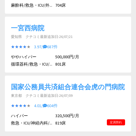
麻酔科/救急・ICU/外...
704床
一宮西病院
愛知県 クチコミ最新追加日:26/07/21
★★★★★
★★★★★
3.97/
687件
ややハイパー
500,000円/月
循環器科/救急・ICU/...
801床
国家公務員共済組合連合会虎の門病院
東京都 クチコミ最新追加日:26/07/09
★★★★★
★★★★★
4.01/
604件
ハイパー
320,500円/月
救急・ICU/神経内科/...
819床
定員割れ