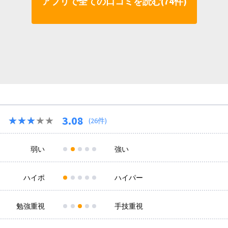
アプリで全ての口コミを読む(74件)
3.08
★★★★★
★★★★★
(26件)
弱い
強い
ハイポ
ハイパー
勉強重視
手技重視