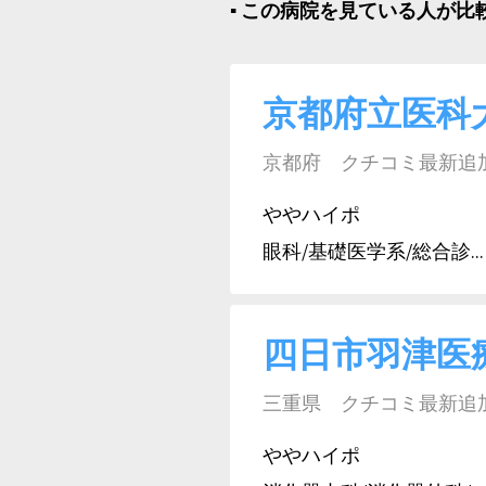
▪︎ この病院を見ている人が
京都府立医科
京都府 クチコミ最新追加日:
ややハイポ
眼科/基礎医学系/総合診...
四日市羽津医
三重県 クチコミ最新追加日:
ややハイポ