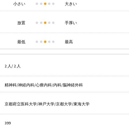
小さい
大きい
放置
手厚い
最低
最高
2 人/ 2 人
精神科/神経内科/心療内科/内科/脳神経外科
京都府立医科大学/神戸大学/京都大学/東海大学
399