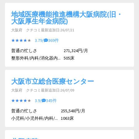
地域医療機能推進機構大阪病院(旧・
大阪厚生年金病院)
大阪府 クチコミ最新追加日:26/07/21
★★★★★
★★★★★
3.79/
369件
普通の忙しさ
271,324円/月
整形外科/内科/消化器内...
505床
大阪市立総合医療センター
大阪府 クチコミ最新追加日:26/07/09
★★★★★
★★★★★
3.9/
345件
普通の忙しさ
255,548円/月
小児科/小児外科/内科/...
1063床