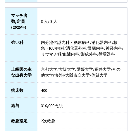
マッチ者
数/定員
8 人/ 8 人
(2025年)
強い科
内分泌代謝内科・糖尿病科/消化器内科/救
急・ICU/内科/消化器外科/腎臓内科/神経内科/
リウマチ科/血液内科/形成外科/循環器科
上級医の主
京都大学/大阪大学/愛媛大学/福井大学/その
な出身大学
他大学(海外)/大阪市立大学/佐賀大学
病床数
400
給与
310,000円/月
救急指定
2次救急