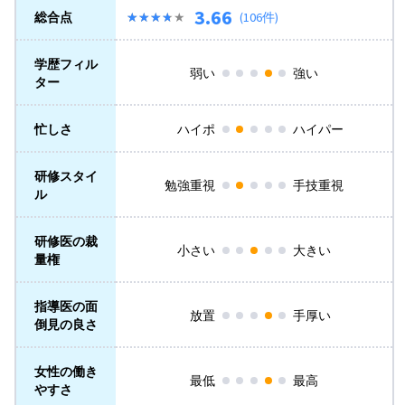
3.66
総合点
★★★★★
★★★★★
(106件)
学歴フィル
弱い
強い
ター
忙しさ
ハイポ
ハイパー
研修スタイ
勉強重視
手技重視
ル
研修医の裁
小さい
大きい
量権
指導医の面
放置
手厚い
倒見の良さ
女性の働き
最低
最高
やすさ