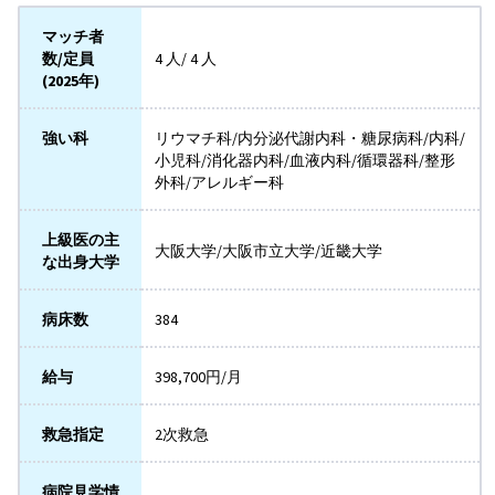
マッチ者
数/定員
4 人/ 4 人
(2025年)
強い科
リウマチ科/内分泌代謝内科・糖尿病科/内科/
小児科/消化器内科/血液内科/循環器科/整形
外科/アレルギー科
上級医の主
大阪大学/大阪市立大学/近畿大学
な出身大学
病床数
384
給与
398,700円/月
救急指定
2次救急
病院見学情