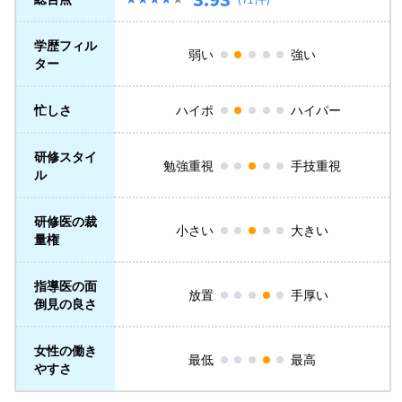
学歴フィル
弱い
強い
ター
忙しさ
ハイポ
ハイパー
研修スタイ
勉強重視
手技重視
ル
研修医の裁
小さい
大きい
量権
指導医の面
放置
手厚い
倒見の良さ
女性の働き
最低
最高
やすさ