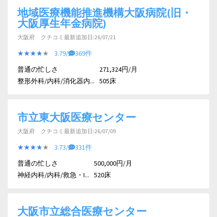
地域医療機能推進機構大阪病院(旧・
大阪厚生年金病院)
大阪府 クチコミ最新追加日:26/07/21
★★★★★
★★★★★
3.79/
369件
普通の忙しさ
271,324円/月
整形外科/内科/消化器内...
505床
市立東大阪医療センター
大阪府 クチコミ最新追加日:26/07/09
★★★★★
★★★★★
3.73/
331件
普通の忙しさ
500,000円/月
神経内科/内科/救急・I...
520床
大阪市立総合医療センター