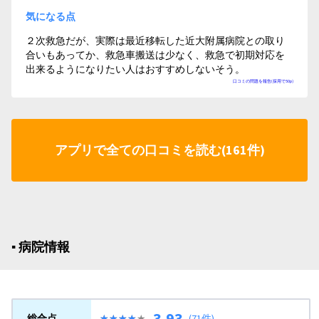
気になる点
２次救急だが、実際は最近移転した近大附属病院との取り
合いもあってか、救急車搬送は少なく、救急で初期対応を
出来るようになりたい人はおすすめしないそう。
口コミの問題を報告(採用で50p)
アプリで全ての口コミを読む(161件)
▪︎ 病院情報
3.93
総合点
★★★★★
★★★★★
(71件)