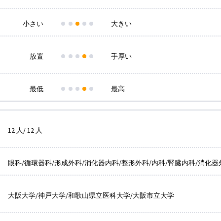
小さい
大きい
放置
手厚い
最低
最高
12 人/ 12 人
眼科/循環器科/形成外科/消化器内科/整形外科/内科/腎臓内科/消化器外
大阪大学/神戸大学/和歌山県立医科大学/大阪市立大学