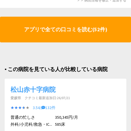
＞＞ 病院情報を修正・追加する
アプリで全ての口コミを読む(52件)
▪︎ この病院を見ている人が比較している病院
松山赤十字病院
愛媛県 クチコミ最新追加日:26/07/21
★★★★★
★★★★★
3.54/
132件
普通の忙しさ
350,345円/月
外科/小児科/救急・IC...
585床