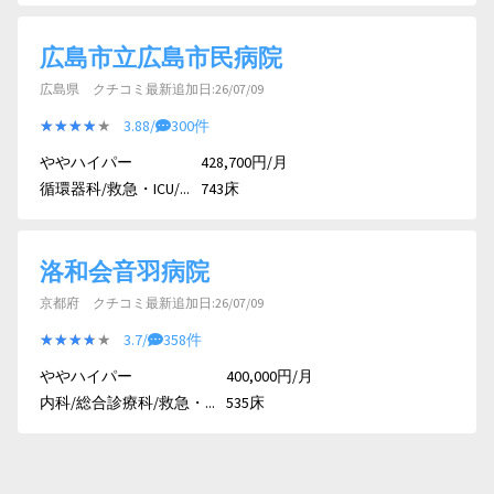
広島市立広島市民病院
広島県 クチコミ最新追加日:26/07/09
★★★★★
★★★★★
3.88/
300件
ややハイパー
428,700円/月
循環器科/救急・ICU/...
743床
洛和会音羽病院
京都府 クチコミ最新追加日:26/07/09
★★★★★
★★★★★
3.7/
358件
ややハイパー
400,000円/月
内科/総合診療科/救急・...
535床