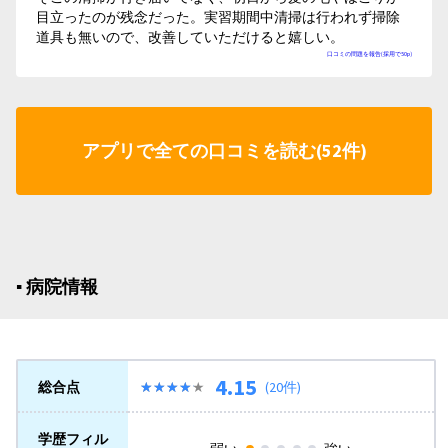
目立ったのが残念だった。実習期間中清掃は行われず掃除
道具も無いので、改善していただけると嬉しい。
口コミの問題を報告(採用で50p)
アプリで全ての口コミを読む(52件)
▪︎ 病院情報
4.15
総合点
★★★★★
★★★★★
(20件)
学歴フィル