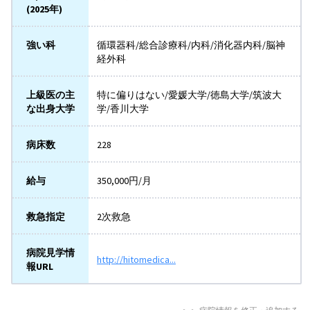
(2025年)
強い科
循環器科/総合診療科/内科/消化器内科/脳神
経外科
上級医の主
特に偏りはない/愛媛大学/徳島大学/筑波大
な出身大学
学/香川大学
病床数
228
給与
350,000円/月
救急指定
2次救急
病院見学情
http://hitomedica...
報URL