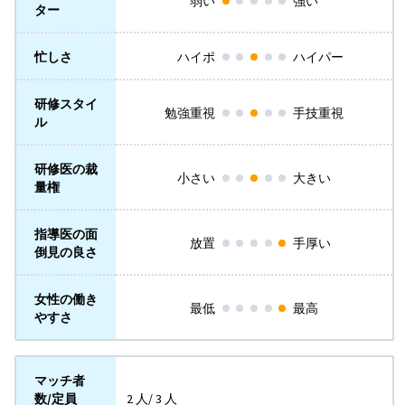
弱い
強い
ター
忙しさ
ハイポ
ハイパー
研修スタイ
勉強重視
手技重視
ル
研修医の裁
小さい
大きい
量権
指導医の面
放置
手厚い
倒見の良さ
女性の働き
最低
最高
やすさ
マッチ者
数/定員
2 人/ 3 人