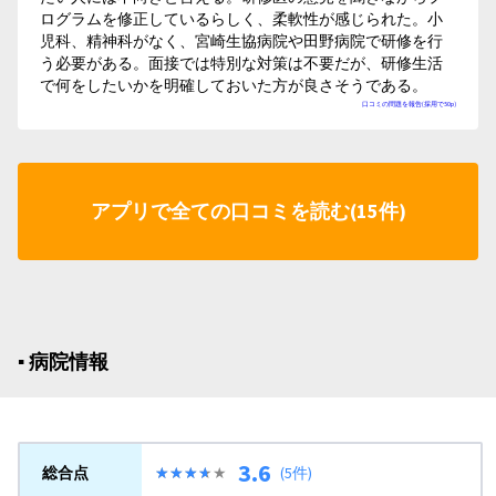
ログラムを修正しているらしく、柔軟性が感じられた。小
児科、精神科がなく、宮崎生協病院や田野病院で研修を行
う必要がある。面接では特別な対策は不要だが、研修生活
で何をしたいかを明確しておいた方が良さそうである。
口コミの問題を報告(採用で50p)
アプリで全ての口コミを読む(15件)
▪︎ 病院情報
3.6
総合点
★★★★★
★★★★★
(5件)