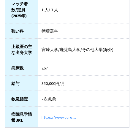
マッチ者
数/定員
1 人/ 3 人
(2025年)
強い科
循環器科
上級医の主
宮崎大学/鹿児島大学/その他大学(海外)
な出身大学
病床数
267
給与
350,000円/月
救急指定
2次救急
病院見学情
https://www.cure....
報URL