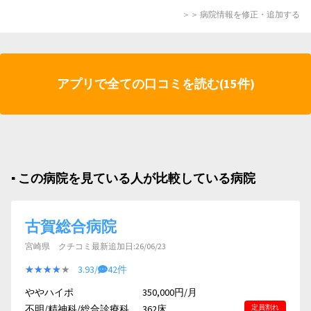
＞＞ 病院情報を修正・追加する
アプリで全ての口コミを読む(15件)
▪︎ この病院を見ている人が比較している病院
古賀総合病院
宮崎県 クチコミ最新追加日:26/06/23
★★★★★
★★★★★
3.93/
42件
ややハイポ
350,000円/月
不明/精神科/総合診療科...
362床
定員割れ